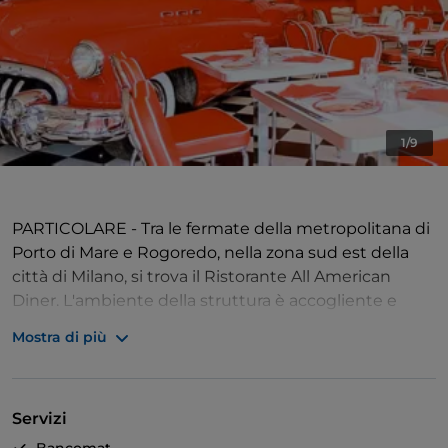
1/9
PARTICOLARE - Tra le fermate della metropolitana di
Porto di Mare e Rogoredo, nella zona sud est della
città di Milano, si trova il Ristorante All American
Diner. L'ambiente della struttura è accogliente e
molto caratteristico, infatti è arredato con lo stile
Mostra di più
americano degli anni ‘50.
COSA ORDINARE - Così come l'arredamento, anche il
Servizi
menù è improntato sulla cultura americana. Sono
disponibili squisite specialità tipicamente