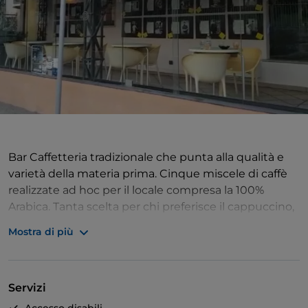
Bar Caffetteria tradizionale che punta alla qualità e
varietà della materia prima. Cinque miscele di caffè
realizzate ad hoc per il locale compresa la 100%
Arabica. Tanta scelta per chi preferisce il cappuccino,
il tè o il latte. 20 tipi di briosches a disposizione e
Mostra di più
dolcezze varie, che vi faranno iniziare la giornata col
piede giusto. Il posto perfetto per una pausa pranzo
o per un drink. 55 coperti.
Servizi