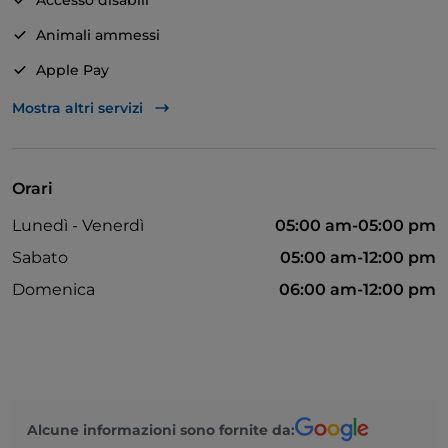
Accesso disabili
Animali ammessi
Apple Pay
Bagno per disabili
Mostra altri servizi
Bancomat
Cocktail
Orari
Si parla inglese
Lunedì - Venerdì
05:00 am-05:00 pm
Mastercard
Sabato
05:00 am-12:00 pm
Non fumatori
Domenica
06:00 am-12:00 pm
Si parla spagnolo
Area fumatori
Tavoli all'aperto
Visa
Alcune informazioni sono fornite da: