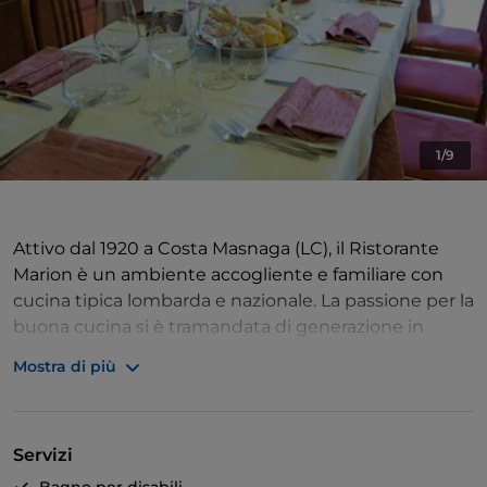
1/9
Attivo dal 1920 a Costa Masnaga (LC), il Ristorante
Marion è un ambiente accogliente e familiare con
cucina tipica lombarda e nazionale. La passione per la
buona cucina si è tramandata di generazione in
generazione nella famiglia Cattaneo, fino ad arrivare
Mostra di più
ai giorni nostri. Oggi, il ristorante, è un punto di
riferimento per un’affezionata clientela italiana e
straniera, oltre che tappa importante per i percorsi
Servizi
turistici gastronomici della Brianza. Basato su una
solida cucina legata al territorio, al Ristorante Marion