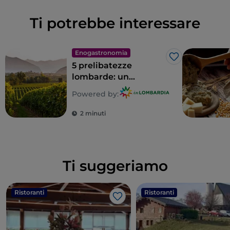
Ti potrebbe interessare
Enogastronomia
Like
5 prelibatezze
lombarde: un
territorio tutto da
Powered by:
gustare
2 minuti
Ti suggeriamo
Ristoranti
Ristoranti
Like