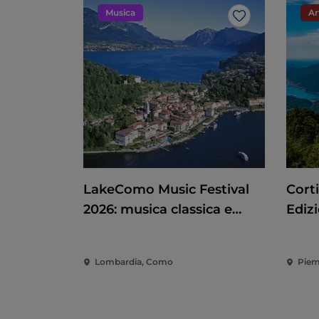
Musica
Ar
Like
LakeComo Music Festival
Corti
2026: musica classica e
Ediz
contemporanea tra ville e
giardini sul Lago di Como
Lombardia, Como
Piem