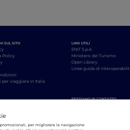
I SUL SITO
LINK UTILI
cy
ENIT S.p.A.
a Policy
Ministero del Turismo
cy
Open Library
à
Linee guida di interoperabili
ndizioni
 per viaggiare in Italia
RESTIAMO IN CONTATTO
kie
tà promozionali, per migliorare la navigazione