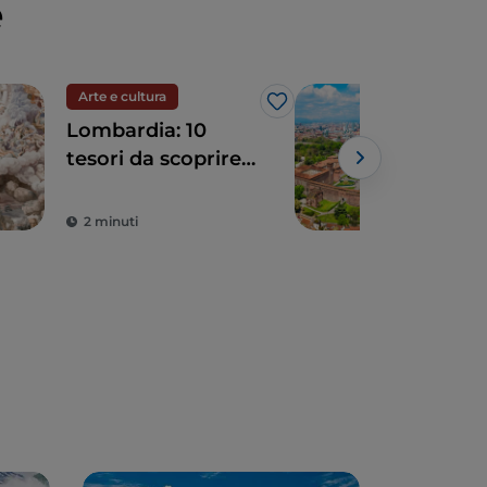
e
Arte e cultura
Arte
Like
Lombardia: 10
Mil
tesori da scoprire
urb
tra Milano e
dintorni
2 minuti
2 m