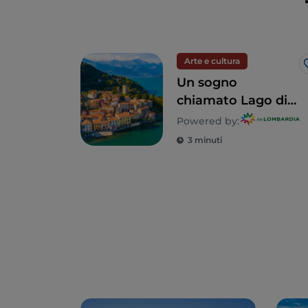
Arte e cultura
Un sogno
chiamato Lago di
Como: un tour alla
Powered by:
scoperta di 5 ville
3 minuti
indimenticabili