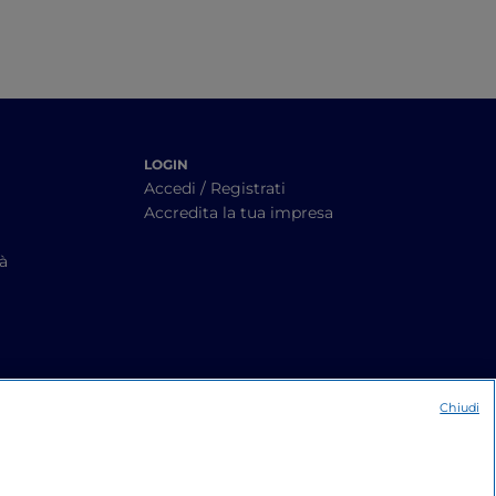
LOGIN
Accedi / Registrati
Accredita la tua impresa
tà
Chiudi