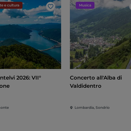
te e cultura
Musica
Like
ntelvi 2026: VII°
Concerto all'Alba di
ione
Valdidentro
onte
Lombardia, Sondrio