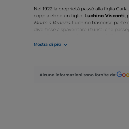
Nel 1922 la proprietà passò alla figlia Car
coppia ebbe un figlio,
Luchino Visconti
, 
Morte a Venezia
. Luchino trascorse parte de
divertisse a spaventare i turisti che pass
mondiale l’edificio fu requisito dall’esercit
Mostra di più
Oggi Villa Erba è sede di fiere,
convegni
e
realizzata nel suo parco è stata progettata
come un’interpretazione contemporanea 
Villa Erba si trova alle porte di Cernobbio
Alcune informazioni sono fornite da:
da Como a Cernobbio.