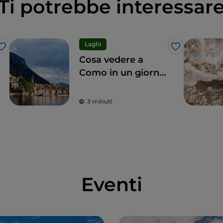
Ti potrebbe interessar
Laghi
Like
Like
Cosa vedere a
Como in un giorno:
7 tappe
irrinunciabili
3 minuti
Eventi