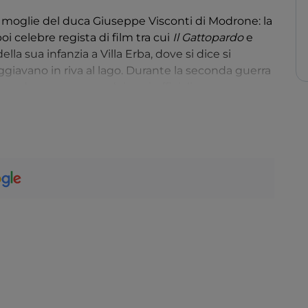
la, moglie del duca Giuseppe Visconti di Modrone: la
poi celebre regista di film tra cui
Il Gattopardo
e
lla sua infanzia a Villa Erba, dove si dice si
eggiavano in riva al lago. Durante la seconda guerra
o tedesco per a uso dei suoi ufficiali.
 concerti. La moderna struttura espositiva
 dall’architetto Mario Bellini, che l’ha concepita
delle serre settecentesche.
, in Largo Luchino Visconti, lungo la Strada Regina