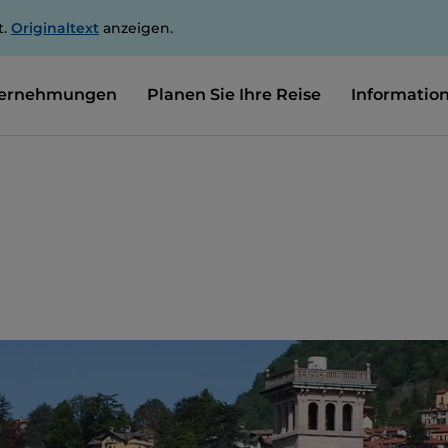
t.
Originaltext
anzeigen.
ernehmungen
Planen Sie Ihre Reise
Informatio