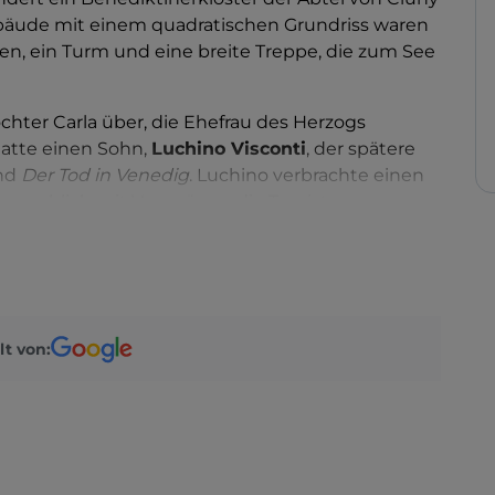
ebäude mit einem quadratischen Grundriss waren
den, ein Turm und eine breite Treppe, die zum See
chter Carla über, die Ehefrau des Herzogs
hatte einen Sohn,
Luchino Visconti
, der spätere
nd
Der Tod in Venedig
. Luchino verbrachte einen
 er angeblich mit Vergnügen die Touristen
gingen. Während des Zweiten Weltkriegs wurde
t zur Nutzung durch ihre Offiziere
agungen
und Konzerte veranstaltet. Das
lt von:
 Villa wurde vom Architekten Mario Bellini
Interpretation der Gewächshäuser des achtzehnten
n von Cernobbio, am Largo Luchino Visconti, an der
.