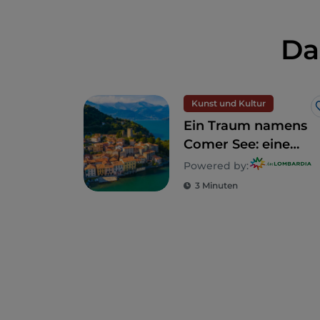
Da
Kunst und Kultur
Ein Traum namens
Comer See: eine
Entdeckungsreise
Powered by:
zu
3 Minuten
5 unvergleichlichen
Villen