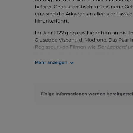
befand. Charakteristisch für das neue G
und sind die Arkaden an allen vier Fassa
hinunterführt.
Im Jahr 1922 ging das Eigentum an die To
Giuseppe Visconti di Modrone: Das Paar 
Regisseur von Filmen wie
Der Leopard
u
Teil seiner Kindheit in der Villa Erba, wo
erschreckte, die am Seeufer spazieren 
Mehr anzeigen
das Gebäude von der deutschen Wehrmach
beschlagnahmt.
Heute werden in der Villa Erba Messen,
T
Einige Informationen werden bereitgestel
moderne Ausstellungsgebäude im Park der
entworfen, der sie als zeitgenössische 
Jahrhunderts konzipiert hat.
Die Villa Erba befindet sich vor den Tore
Strada Regina von Como nach Cernobbio