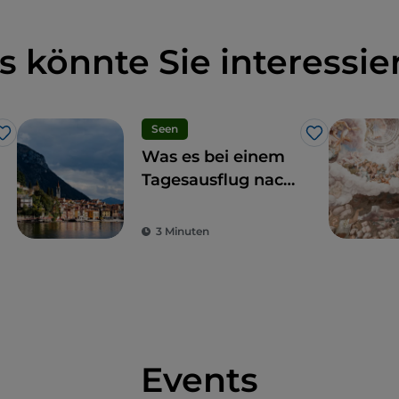
s könnte Sie interessie
Seen
Like
Like
Was es bei einem
Tagesausflug nach
Como zu sehen
gibt: 7
3 Minuten
unverzichtbare
Etappen
Events