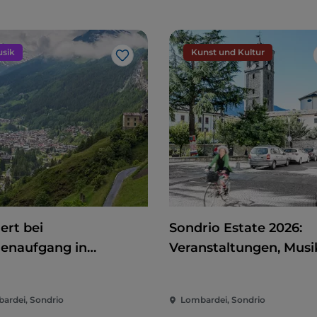
sik
Kunst und Kultur
Like
ert bei
Sondrio Estate 2026:
enaufgang in
Veranstaltungen, Musi
identro
Kino und Spaß im Her
der Stadt
ardei, Sondrio
Lombardei, Sondrio