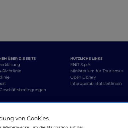
EN ÜBER DIE SEITE
NÜTZLICHE LINKS
zerklärung
ENIT S.p.A.
-Richtlinie
Ministerium für Tourismus
linie
Open Library
heit
Interoperabilitätsleitlinien
 Geschäftsbedingungen
BLEIBEN WIR IN KONTAKT
dung von Cookies
ür Werbezwecke, um die Navigation auf der