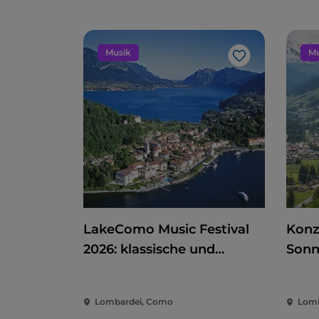
Musik
Mu
Like
LakeComo Music Festival
Konz
2026: klassische und
Sonn
zeitgenössische Musik
Vald
zwischen Villen und Gärten
Lombardei, Como
Lomb
am Comer See