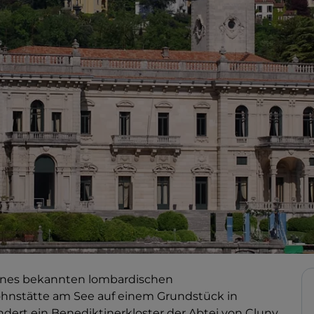
 eines bekannten lombardischen
nstätte am See auf einem Grundstück in
undert ein Benediktinerkloster der Abtei von Cluny