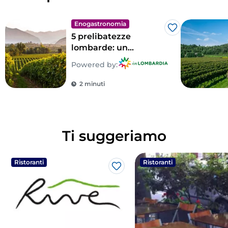
Enogastronomia
Like
5 prelibatezze
lombarde: un
territorio tutto da
Powered by:
gustare
2 minuti
Ti suggeriamo
Ristoranti
Ristoranti
Like