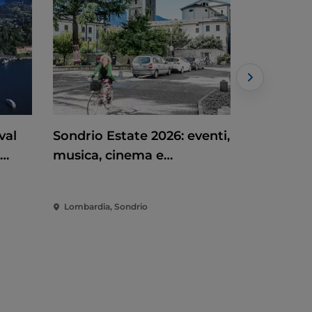
val
Sondrio Estate 2026: eventi,
Lodi al So
musica, cinema e
eventi, c
e e
divertimento nel cuore
nel cuore
omo
della città
Lombardia, Sondrio
Lombardia,