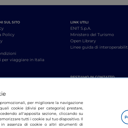
I SUL SITO
LINK UTILI
cy
ENIT S.p.A.
a Policy
Ministero del Turismo
cy
Open Library
à
Linee guida di interoperabili
ndizioni
 per viaggiare in Italia
RESTIAMO IN CONTATTO
kie
tà promozionali, per migliorare la navigazione
uali cookie (divisi per categoria) prestare,
cedendo all'apposita sezione, cliccando su
P
morizzare tutti i cookie sul tuo dispositivo. Il
 in assenza di cookie o altri strumenti di