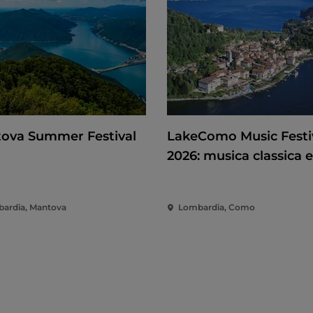
ova Summer Festival
LakeComo Music Festi
2026: musica classica e
contemporanea tra vill
giardini sul Lago di C
ardia, Mantova
Lombardia, Como