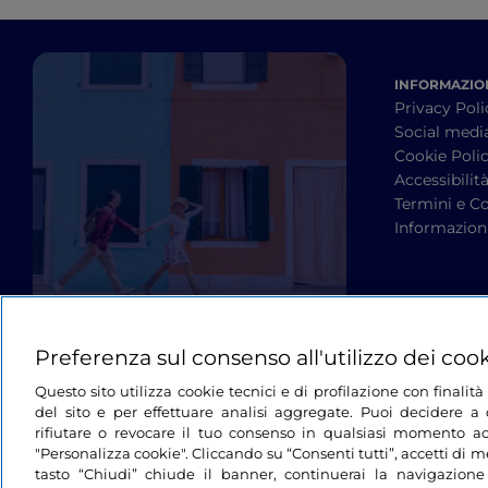
INFORMAZION
Privacy Poli
Social medi
Cookie Poli
Accessibilit
Termini e Co
Informazioni
Preferenza sul consenso all'utilizzo dei coo
Questo sito utilizza cookie tecnici e di profilazione con finali
del sito e per effettuare analisi aggregate. Puoi decidere a q
rifiutare o revocare il tuo consenso in qualsiasi momento ac
"Personalizza cookie". Cliccando su “Consenti tutti”, accetti di me
tasto “Chiudi” chiude il banner, continuerai la navigazione