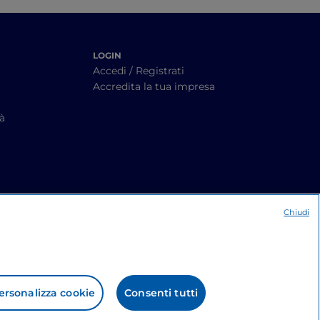
LOGIN
Accedi / Registrati
Accredita la tua impresa
tà
Chiudi
ersonalizza cookie
Consenti tutti