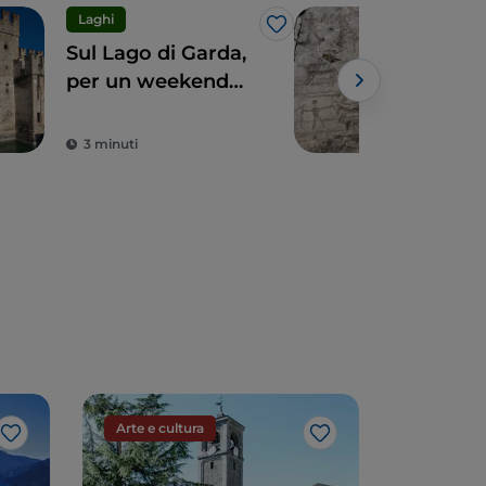
Laghi
UN
Like
Sul Lago di Garda,
Val
per un weekend
pezz
magico
lun
3 minuti
4 m
Arte e cultura
Arte e cu
Like
Like