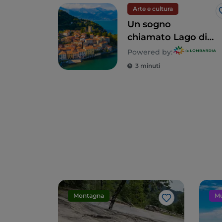
Arte e cultura
Un sogno
chiamato Lago di
Como: un tour alla
Powered by:
scoperta di 5 ville
3 minuti
indimenticabili
Montagna
Mu
Like