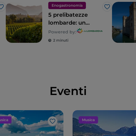
Enogastronomia
Like
Like
5 prelibatezze
lombarde: un
territorio tutto da
Powered by:
gustare
2 minuti
Eventi
sica
Musica
Like