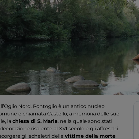
ell’Oglio Nord, Pontoglio è un antico nucleo
l comune è chiamata Castello, a memoria delle sue
le, la
chiesa di S. Maria
, nella quale sono stati
 decorazione risalente al XVI secolo e gli affreschi
scorgere gli scheletri delle
vittime della morte