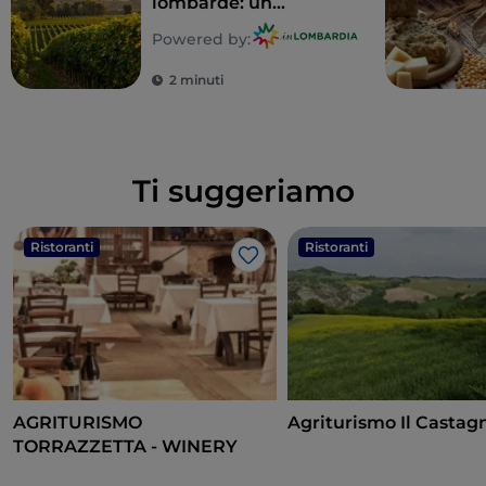
lombarde: un
territorio tutto da
Powered by:
gustare
2 minuti
Ti suggeriamo
Ristoranti
Ristoranti
Like
AGRITURISMO
Agriturismo Il Castag
TORRAZZETTA - WINERY