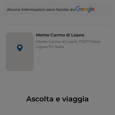
la cresta rocciosa e panoramica sopra la costa e
Alcune informazioni sono fornite da:
successivamente di godersi l’ombreggiatura dei
boschi di
faggi e castagni
, imbattendosi nelle
caratteristiche “caselle”, costruzioni circolari in pietra,
utilizzate un tempo come riparo e come deposito
per gli attrezzi.
Monte Carmo di Loano
Monte Carmo di Loano, 17027 Pietra
Ligure SV, Italia
Ascolta e viaggia