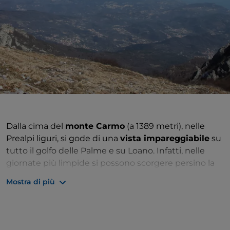
Dalla cima del
monte Carmo
(a 1389 metri), nelle
Prealpi liguri, si gode di una
vista impareggiabile
su
tutto il golfo delle Palme e su Loano. Infatti, nelle
giornate più limpide si possono scorgere persino la
Corsica, il Monviso a Nord e alcune isole
Mostra di più
dell’arcipelago toscano. Volendo, gli amanti del
trekking possono fare un’escursione a piedi
partendo dalla piccola frazione
Verzi
. Questo
percorso ad anello consente di ammirare dapprima