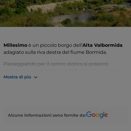
Millesimo
è un piccolo borgo dell’
Alta Valbormida
adagiato sulla riva destra del fiume Bormida.
Passeggiando per il centro storico si possono
ammirare le eleganti forme delle case più antiche,
Mostra di più
fino ad arrivare nel cuore della cittadina, dove sono
custoditi il
castello e il palazzo dei Del Carretto
. La
storia di Millesimo, però, è custodita nel
Museo
Napoleonico
, situato vicino al castello, in cui si
possono ammirare stampe, carte geografiche,
manifesti e bandi dell’epoca napoleonica.
Alcune informazioni sono fornite da:
Storia e bellezza, dunque, ma anche natura: il paese