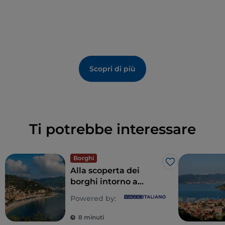
Scopri di più
Ti potrebbe interessare
Borghi
Like
Alla scoperta dei
borghi intorno a
Finale Ligure, sulla
Powered by:
Riviera Ligure di
Ponente
8 minuti