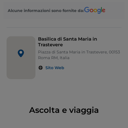
senza subire grosse variazioni. Impreziosita
Alcune informazioni sono fornite da:
dai
mosaici
raffiguranti la
“Vita della Vergine”
di
Pietro Cavallini
(1291), sono presenti sulla facciata,
nell’abside e da quelli risalenti al 1140 raffiguranti
Papa Innocenzo II stesso. All’esterno svetta il
campanile del XII secolo
. Spettacolare Il
soffitto
, su
Basilica di Santa Maria in
Trastevere
disegno del
Domenichino
(1617), con al centro
l’immagine de
"L'Assunta".
Piazza di Santa Maria in Trastevere, 00153
Roma RM, Italia
Sito Web
Ascolta e viaggia