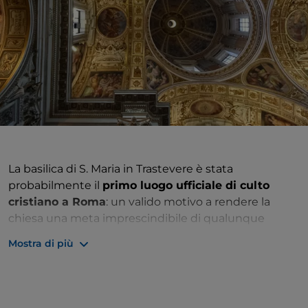
La basilica di S. Maria in Trastevere è stata
probabilmente il
primo luogo ufficiale di culto
cristiano a Roma
: un valido motivo a rendere la
chiesa una meta imprescindibile di qualunque
itinerario di tipo religioso o spirituale nella Capitale.
Mostra di più
Secondo la leggenda, fu fatta edificare da papa
Callisto I nel
III secolo
e fu terminata da san Giulio I
nel
340
. Fu poi
ricostruita durante il pontificato di
Papa Innocenzo II
e poi ulteriormente decorata, pur