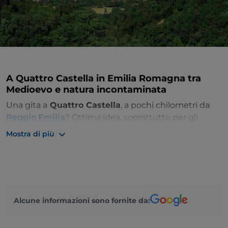
A Quattro Castella in Emilia Romagna tra
Medioevo e natura incontaminata
Una gita a
Quattro Castella
, a pochi chilometri da
Reggio Emilia
? Ottima idea, soprattutto per gli
amanti dei borghi medioevali ricchi di fascino e
Mostra di più
storia.
Circondato da quattro colli,
Montevecchio, Bianello,
Montelucio e Montezane
e famoso per i quattro
castelli, di cui oggi rimane ancora intatto il castello di
Bianello, questo piccolo comune è un luogo di
Alcune informazioni sono fornite da:
grande fascino. Situato sulle prime colline
dell’Appennino reggiano offre una visuale sulla