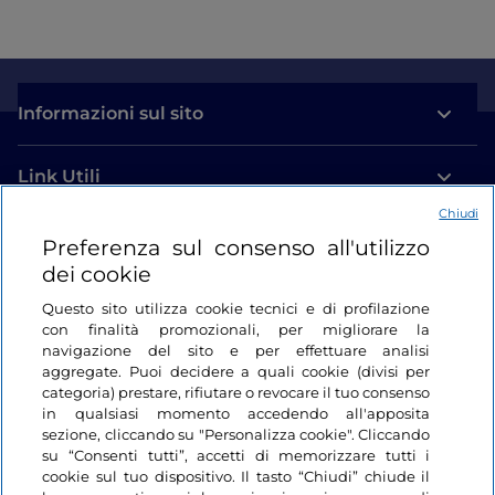
Alle spalle di Quattro Castella si trova invece l’
Oasi
del Bianello
, zona di protezione della flora e della
fauna che si estende su tutti e quattro i colli.
L’Oasi può essere visitata solo percorrendo i due
Informazioni sul sito
sentieri: il primo permette di arrivare al Castello di
Bianello attraverso il bosco di querce,mentre il
Link Utili
secondo, partendo dal centro visite nel Borgo di
Monticelli, conduce al Colle Zagno e al Colle Lucio.
Chiudi
Login
Preferenza sul consenso all'utilizzo
Per chi invece vuole proseguire alla scoperta delle
dei cookie
terre di Matilde di Canossa, può visitare quello che
Restiamo in contatto
rimane del Castello di Canossa, luogo dove si è
Questo sito utilizza cookie tecnici e di profilazione
con finalità promozionali, per migliorare la
verificato l’episodio passato alla storia come
navigazione del sito e per effettuare analisi
“L’umiliazione di Enrico IV”, per poi proseguire verso il
aggregate. Puoi decidere a quali cookie (divisi per
Castello di Rossena.
categoria) prestare, rifiutare o revocare il tuo consenso
in qualsiasi momento accedendo all'apposita
sezione, cliccando su "Personalizza cookie". Cliccando
su “Consenti tutti”, accetti di memorizzare tutti i
cookie sul tuo dispositivo. Il tasto “Chiudi” chiude il