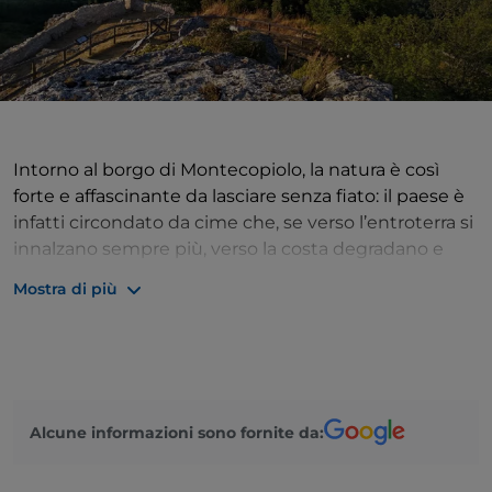
Intorno al borgo di Montecopiolo, la natura è così
forte e affascinante da lasciare senza fiato: il paese è
infatti circondato da cime che, se verso l’entroterra si
innalzano sempre più, verso la costa degradano e
assumono i contorni dolci delle colline. Montecopiolo
Mostra di più
è l’antica sede di un castello, dal quale ebbero
origine, nel corso del XIII secolo, i Conti di
Montefeltro, che poi divennero i Duchi di Urbino e
sorge proprio all’interno dell’Ente Parco Naturale del
Sasso Simone e Simoncello. Rinomato è il suo
Alcune informazioni sono fornite da:
Eremo, noto anche per la presenza del santuario
della Madonna del Faggio, meta ancora oggi di
pellegrinaggi e luogo di grande spiritualità.