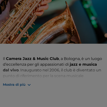
Il
Camera Jazz & Music Club
, a Bologna, è un luogo
d’eccellenza per gli appassionati di
jazz e musica
dal vivo
. Inaugurato nel 2006, il club è diventato un
punto di riferimento per la scena musicale
bolognese, offrendo una programmazione di alta
Mostra di più
qualità che spazia dal jazz tradizionale alle nuove
sperimentazioni sonore.
L’ambiente, intimo e raffinato, è caratterizzato da un