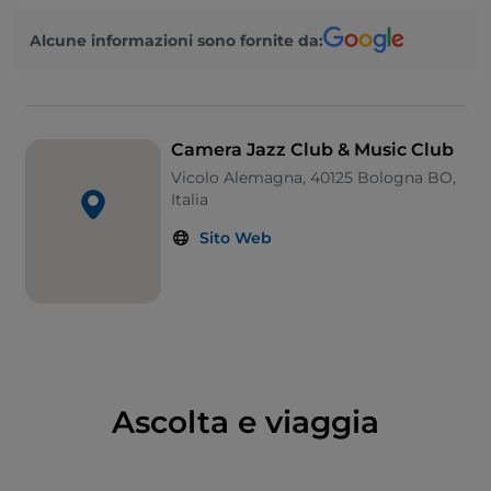
arredamento elegante e luci soffuse, che creano
l’atmosfera ideale per un’esperienza musicale
Alcune informazioni sono fornite da:
intensa e coinvolgente. La vicinanza tra gli artisti e il
pubblico rende ogni esibizione un evento unico e
indimenticabile.
Camera Jazz Club & Music Club
Vicolo Alemagna, 40125 Bologna BO,
Italia
Sito Web
Ascolta e viaggia