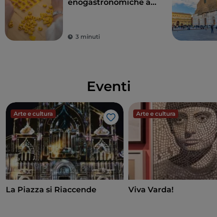
enogastronomiche a
Bologna e dintorni
3 minuti
Eventi
Arte e cultura
Arte e cultura
Like
La Piazza si Riaccende
Viva Varda!