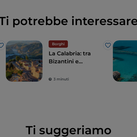
Ti potrebbe interessar
Borghi
Like
Like
La Calabria: tra
Bizantini e
Borbone
3 minuti
Ti suggeriamo