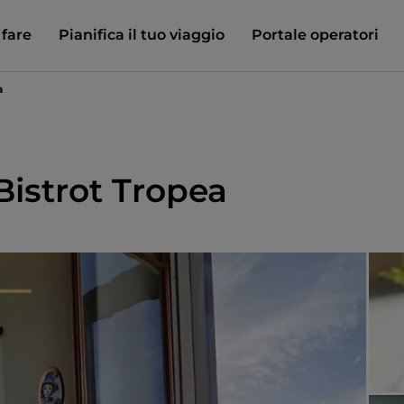
 fare
Pianifica il tuo viaggio
Portale operatori
a
istrot Tropea