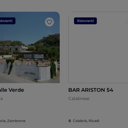
storanti
Ristoranti
Like
alle Verde
BAR ARISTON 54
na
Calabrese
bria, Zambrone
Calabria, Ricadi