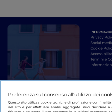
INFORMAZION
Privacy Poli
Social medi
Cookie Poli
Accessibilit
Termini e Co
Informazioni
Preferenza sul consenso all'utilizzo dei coo
Questo sito utilizza cookie tecnici e di profilazione con finali
del sito e per effettuare analisi aggregate. Puoi decidere a q
rifiutare o revocare il tuo consenso in qualsiasi momento ac