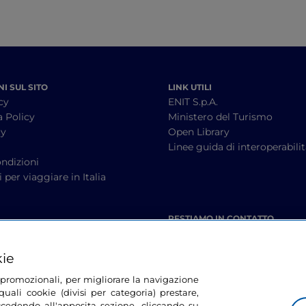
I SUL SITO
LINK UTILI
cy
ENIT S.p.A.
a Policy
Ministero del Turismo
cy
Open Library
à
Linee guida di interoperabili
ndizioni
 per viaggiare in Italia
RESTIAMO IN CONTATTO
kie
tà promozionali, per migliorare la navigazione
uali cookie (divisi per categoria) prestare,
cedendo all'apposita sezione, cliccando su