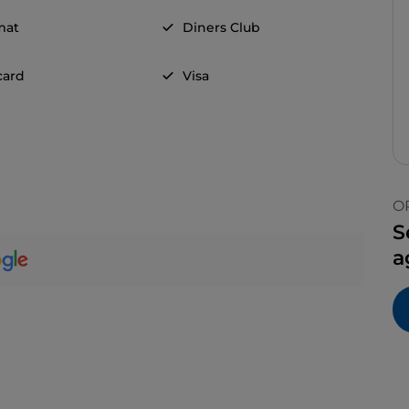
mat
Diners Club
card
Visa
O
S
a