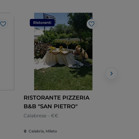
Ristoranti
Ristorant
Like
Like
RISTORANTE PIZZERIA
Hotel Re
B&B "SAN PIETRO"
Azzurra
Calabrese - €€
Calabrese
Calabria, Mileto
Calabria, Ri