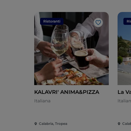
Ristoranti
Ri
Like
KALAVRI' ANIMA&PIZZA
La V
Italiana
Italia
Calabria, Tropea
Cala