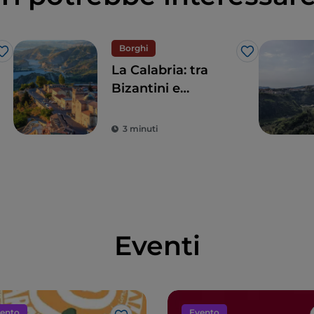
Borghi
Like
Like
La Calabria: tra
Bizantini e
Borbone
3 minuti
Eventi
ento
Evento