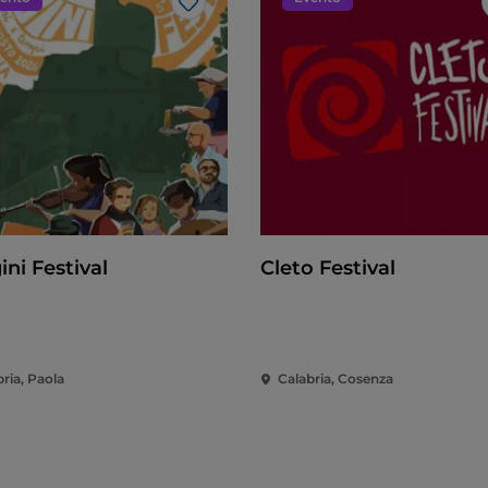
Like
ni Festival
Cleto Festival
ria, Paola
Calabria, Cosenza