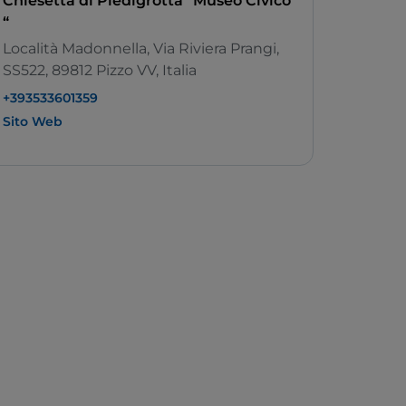
Chiesetta di Piedigrotta “Museo Civico
“
Località Madonnella, Via Riviera Prangi,
SS522, 89812 Pizzo VV, Italia
+393533601359
Sito Web