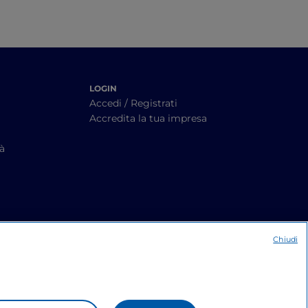
LOGIN
Accedi / Registrati
Accredita la tua impresa
tà
Chiudi