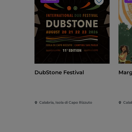
Like
DubStone Festival
Margi
Calabria, Isola di Capo Rizzuto
Calab