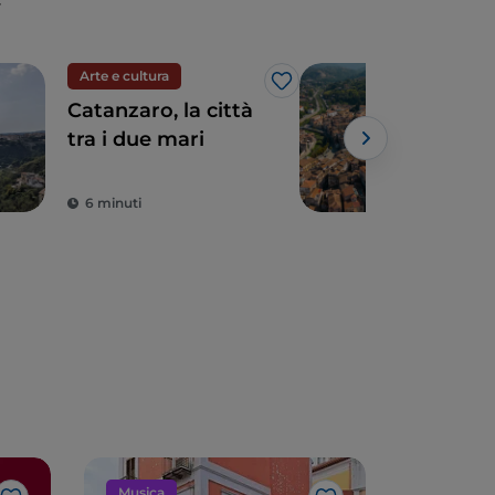
Arte e cultura
Arte
Like
Catanzaro, la città
Cose
tra i due mari
anti
d'It
6 minuti
9 m
Musica
Musica