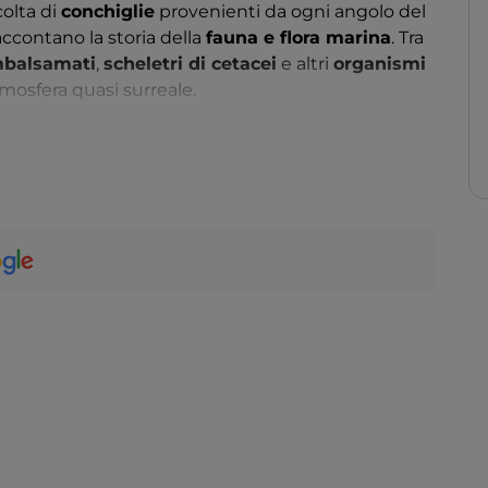
colta di
conchiglie
provenienti da ogni angolo del
ccontano la storia della
fauna e flora marina
. Tra
mbalsamati
,
scheletri di cetacei
e altri
organismi
mosfera quasi surreale.
testimonianze della
cultura navale locale
,
ella
costruzione delle imbarcazioni
, come quelli
uesti, si possono ammirare oggetti realizzati da
ita quotidiana e il lavoro sul mare:
reti
,
fiocine
,
 alcuni dei quali decorati con
coralli
e
conchiglie
il museo ospita una collezione di circa
400 dipinti
cono a creare un’esperienza immersiva e
cia
, non è soltanto una chiesa: è un vero e proprio
ozione popolare
e nella
bellezza naturale
del
ere vissuta, sia per la sua
architettura rupestre
,
ico
.