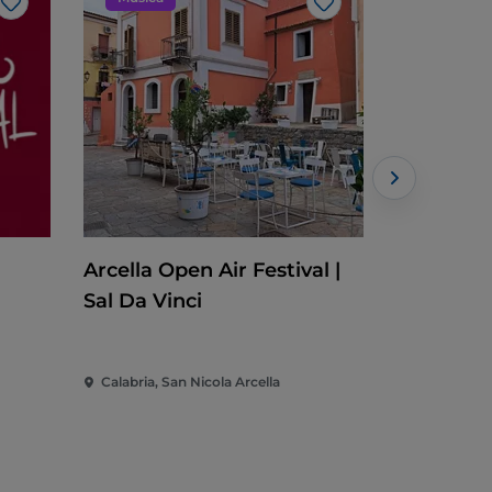
Like
Like
Arcella Open Air Festival |
Crotone 
Sal Da Vinci
Francesc
Calabria, San Nicola Arcella
Calabria, C