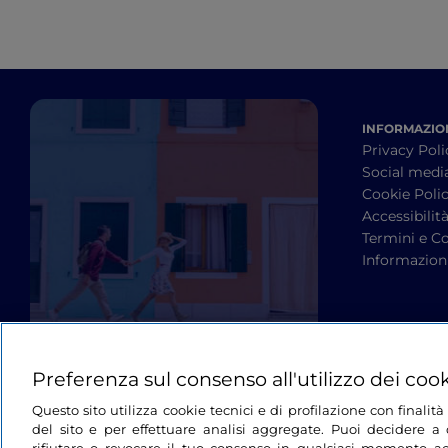
INFORMAZION
Privacy Poli
Social medi
Cookie Poli
Accessibilit
Termini e Co
Informazioni
Preferenza sul consenso all'utilizzo dei coo
Questo sito utilizza cookie tecnici e di profilazione con finali
del sito e per effettuare analisi aggregate. Puoi decidere a q