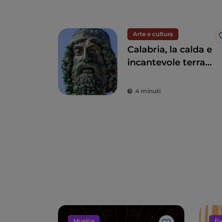
Arte e cultura
Calabria, la calda e
incantevole terra
dei Bronzi di Riace
4 minuti
Musica
Ev