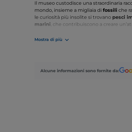
Il museo custodisce una straordinaria rac
mondo, insieme a migliaia di
fossili
che ra
le curiosità più insolite si trovano
pesci i
marini
, che contribuiscono a creare un’at
Il percorso espositivo si arricchisce con 
Mostra di più
attraverso strumenti e utensili utilizzati n
impiegati dai
mastri d’ascia
. Accanto a q
artigiani e pescatori
, che raccontano la v
arpioni
,
corde
, e persino
lumi
e
specchi
,
Alcune informazioni sono fornite da:
lavorate a mano
.
A rendere ancora più suggestiva la visita, 
ispirati al
mondo marino
, che contribuis
coinvolgente.
Questo luogo, incastonato tra
mare
e
roc
viaggio nella cultura marinara
, nella
dev
territorio. Un’esperienza che merita di ess
sia per il suo
valore storico e antropolog