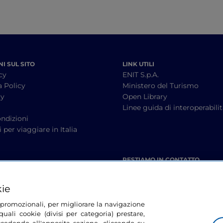
I SUL SITO
LINK UTILI
cy
ENIT S.p.A.
a Policy
Ministero del Turismo
cy
Open Library
à
Linee guida di interoperabili
ndizioni
 per viaggiare in Italia
RESTIAMO IN CONTATTO
kie
tà promozionali, per migliorare la navigazione
uali cookie (divisi per categoria) prestare,