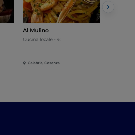
Al Mulino
BRASSE
Cucina locale - €
Belga - €€
Calabria, Cosenza
Calabria, C