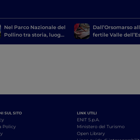
Nel Parco Nazionale del
Dall’Orsomarso al
Pollino tra storia, luoghi
fertile Valle dell’E
mistici e borghi
tra cantine e bot
arroccati
artigiane
I SUL SITO
LINK UTILI
cy
ENIT S.p.A.
a Policy
Ministero del Turismo
cy
Open Library