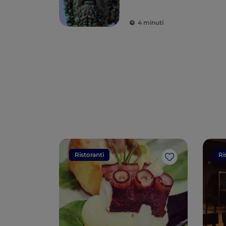
dei Bronzi di Riace
4 minuti
Ristoranti
Ri
Like