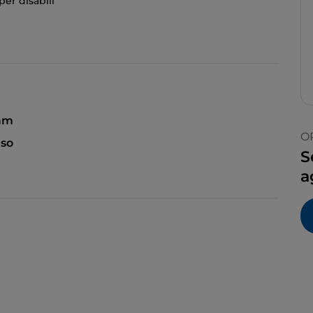
er disabili
 am
O
so
S
a