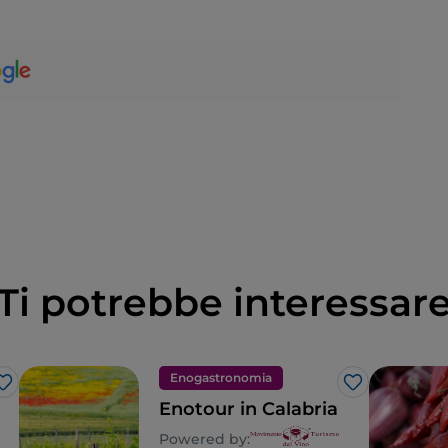
Ti potrebbe interessar
Enogastronomia
Like
Like
Enotour in Calabria
Powered by: