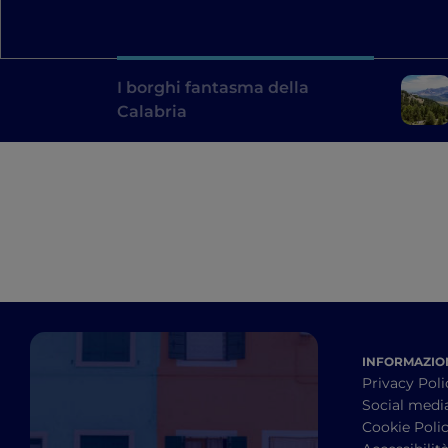
I borghi fantasma della
Calabria
INFORMAZION
Privacy Poli
Social medi
Cookie Poli