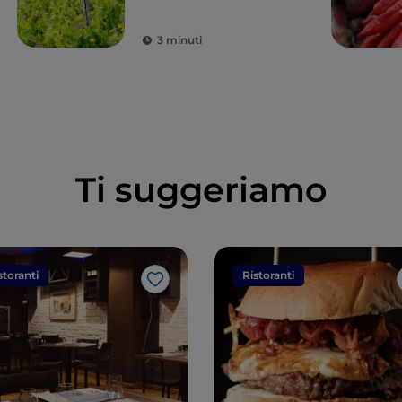
3 minuti
Ti suggeriamo
storanti
Ristoranti
Like