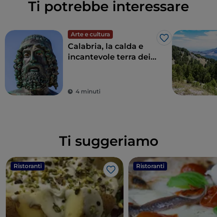
Ti potrebbe interessare
Arte e cultura
Like
Calabria, la calda e
incantevole terra dei
Bronzi di Riace
4 minuti
Ti suggeriamo
Ristoranti
Ristoranti
Like