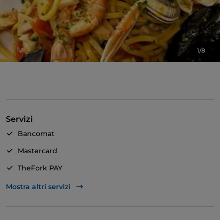
1/8
Servizi
Bancomat
Mastercard
TheFork PAY
Unionpay via TheFork PAY
Mostra altri servizi
Visa