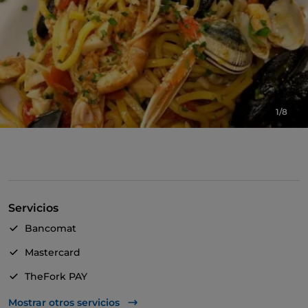
1/8
Servicios
Bancomat
Mastercard
TheFork PAY
UnionPay via TheFork PAY
Mostrar otros servicios