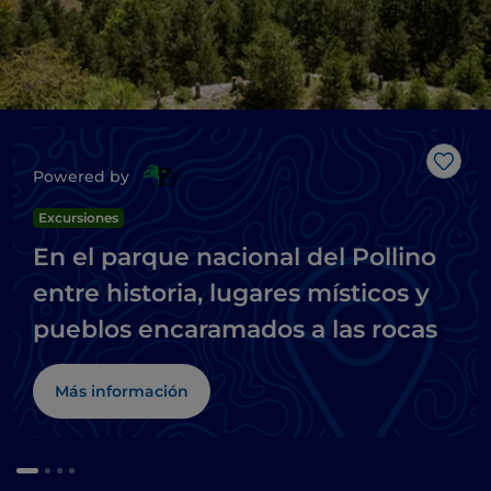
Me g
Powered by
Excursiones
En el parque nacional del Pollino
entre historia, lugares místicos y
pueblos encaramados a las rocas
Más información