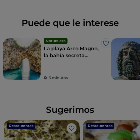
Puede que le interese
Naturaleza
Me gusta
La playa Arco Magno,
la bahía secreta
amada por Eneas
3 minutos
Sugerimos
Restaurantes
Restaurantes
Me gusta