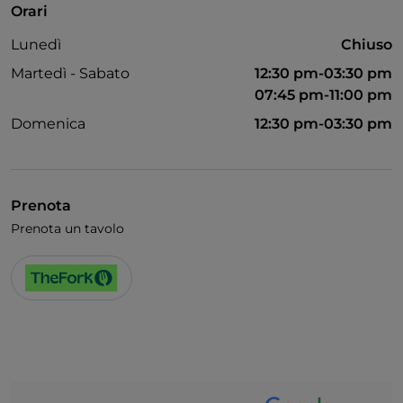
Orari
Unionpay via TheFork PAY
Lunedì
Chiuso
Visa
Martedì - Sabato
12:30 pm-03:30 pm
Accesso disabili
07:45 pm-11:00 pm
Domenica
12:30 pm-03:30 pm
Animali ammessi
Bagno per disabili
Si parla inglese
Prenota
Si parla francese
Prenota un tavolo