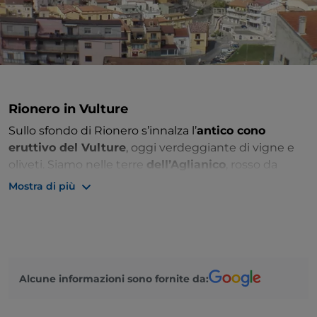
Rionero in Vulture
Sullo sfondo di Rionero s’innalza l’
antico cono
eruttivo del Vulture
, oggi verdeggiante di vigne e
oliveti. Siamo nelle terre
dell’Aglianico
, rosso da
lungo invecchiamento, e di un
olio di gran qualità
.
Mostra di più
La cittadina, distesa tra due colline, ha aspetto antico
e punto focale nella settecentesca
chiesa della
Matrice
.
Piacevoli, le escursioni nella natura tutt’intorno;
particolarmente quella ai due
laghi di Monticchio
,
Alcune informazioni sono fornite da:
separati da un breve istmo,
nella concavità
dell’antico cratere
; vicina, in un luogo di grande