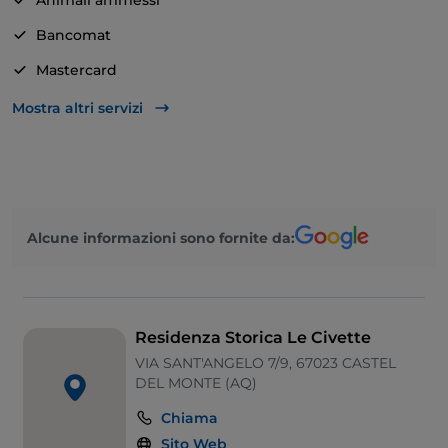
Animali ammessi
intime, cene di gruppo, piccole cerimonie ed eventi.
Bancomat
Per i più golosi proponiamo anche una ricca scelta di
dolci come: babà al rum, delizie al limone di sorrento,
Mastercard
torta ricotta e pera, torta al pistacchio, cheesecake
Pagamento con Satispay
Mostra altri servizi
alla nocciola, cassatine e coulant al cioccolato
fondente.
Tavoli all'aperto
Area fumatori
Visa
Alcune informazioni sono fornite da:
Wi-Fi
Residenza Storica Le Civette
VIA SANT'ANGELO 7/9, 67023 CASTEL
DEL MONTE (AQ)
Chiama
Sito Web