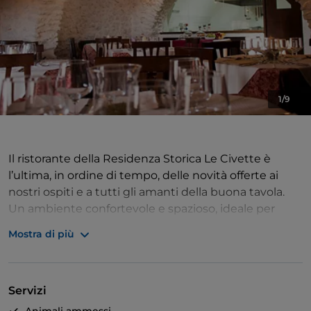
1/9
Il ristorante della Residenza Storica Le Civette è
l’ultima, in ordine di tempo, delle novità offerte ai
nostri ospiti e a tutti gli amanti della buona tavola.
Un ambiente confortevole e spazioso, ideale per
cene intime o per piccole cerimonie. Il ristorante
Mostra di più
della Residenza Storica Le Civette si trova al 1° piano
dell’antica abitazione che ospita anche il nostro pub.
Tipico edifico di Castel del Monte restaurato in
Servizi
maniera oculata e rispettosa della tradizione. L’ampio
salone può essere comodamente adibito per cene