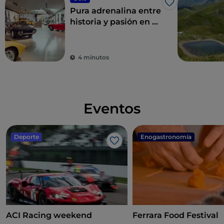
Me gusta
Pura adrenalina entre
historia y pasión en el
Valle del Motor
4 minutos
Eventos
Deporte
Enogastronomía
Me gusta
ACI Racing weekend
Ferrara Food Festival