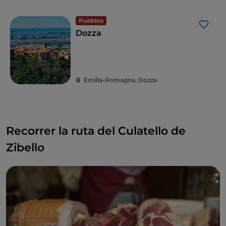
Pueblos
Me g
Dozza
Emilia-Romagna, Dozza
Recorrer la ruta del Culatello de
Zibello