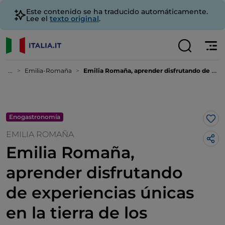
Este contenido se ha traducido automáticamente.
Lee el
texto original
.
...
Emilia-Romaña
Emilia Romaña, aprender disfrutando de experiencias únicas en la tierra de los sabores
Enogastronomía
Me 
EMILIA ROMAÑA
Emilia Romaña,
aprender disfrutando
de experiencias únicas
en la tierra de los