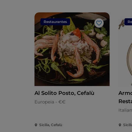
Restaurantes
Re
Gosto
Al Solito Posto, Cefalù
Armo
Rest
Europeia - €€
Italia
Sicilia, Cefalù
Sicil