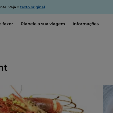
nte. Veja o
texto original
.
 fazer
Planeie a sua viagem
Informações
nt