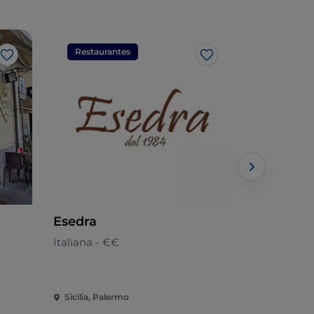
Restaurantes
Restaura
Gosto
Gosto
Esedra
Albatros
Italiana - €€
Pizaria - €
Sicilia, Palermo
Sicilia, Pal