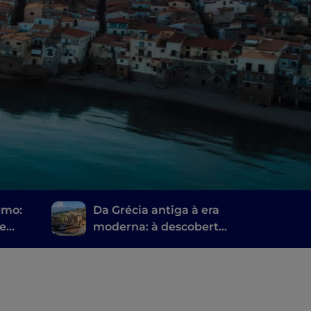
rmo:
Da Grécia antiga à era
 e
moderna: à descoberta
 mais
dos teatros sicilianos