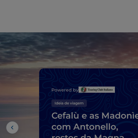
Powered by
Ideia de viagem
Cefalù e as Madonìe
com Antonello,
restos da Magna