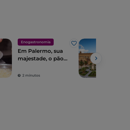
Enogastronomia
Cida
Gosto
Em Palermo, sua
O q
majestade, o pão
Pal
com o baço
dias
2 minutos
6 m