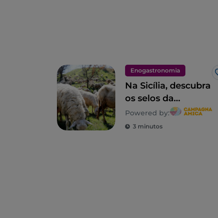
Enogastronomia
Na Sicília, descubra
os selos da
biodiversidade
Powered by:
rural
3 minutos