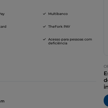
Pay
Multibanco
card
TheFork PAY
Acesso para pessoas com
deficiência
O
E
d
i
 am