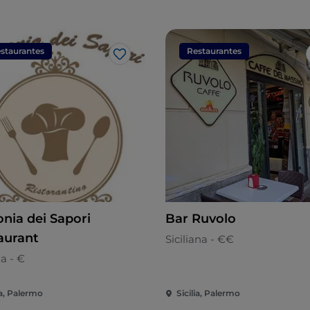
staurantes
Restaurantes
Gosto
nia dei Sapori
Bar Ruvolo
aurant
Siciliana - €€
na - €
ia, Palermo
Sicilia, Palermo