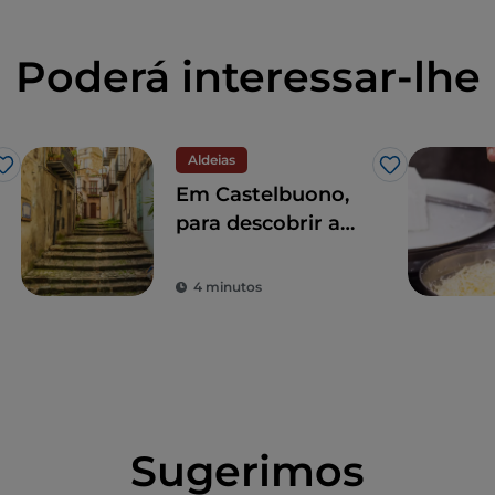
Poderá interessar-lhe
Aldeias
Gosto
Gosto
Em Castelbuono,
para descobrir a
essência do
trabalho no sul
4 minutos
numa aldeia
siciliana
Sugerimos