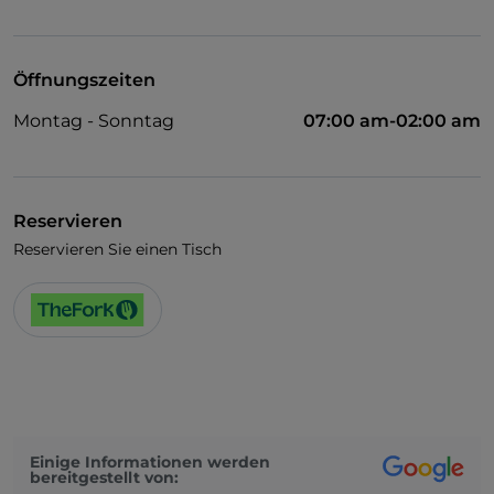
Mastercard
TheFork PAY
Öffnungszeiten
UnionPay über TheFork PAY
Montag - Sonntag
07:00 am-02:00 am
Visa
Behindertengerechter Zugang
Behindertengerechtes Badezimmer
Reservieren
Reservieren Sie einen Tisch
WLAN
Einige Informationen werden
bereitgestellt von: