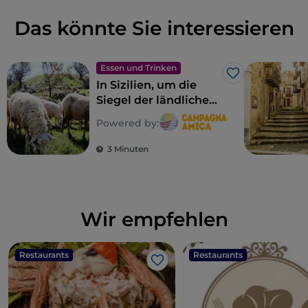
Das könnte Sie interessieren
Essen und Trinken
Like
In Sizilien, um die
Siegel der ländlichen
Biodiversität zu
Powered by:
entdecken
3 Minuten
Wir empfehlen
Restaurants
Restaurants
Like