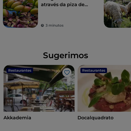
através da piza de
Franco Pepe
3 minutos
Sugerimos
Restaurantes
Restaurantes
Gosto
Akkademia
Docalquadrato