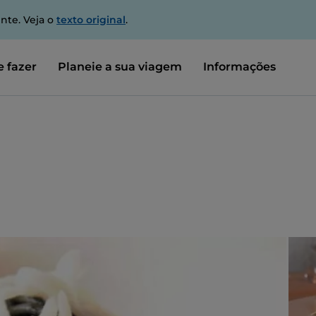
nte. Veja o
texto original
.
 fazer
Planeie a sua viagem
Informações