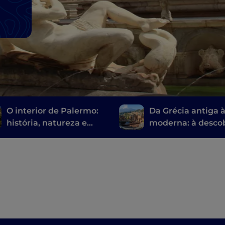
O interior de Palermo:
Da Grécia antiga à
história, natureza e
moderna: à desco
tradição na Sicília mais
dos teatros sicilia
autêntica