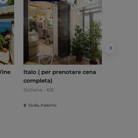
Gosto
Gosto
Wine
Italo ( per prenotare cena
Pizzo & P
completa)
Mediterrân
Siciliana - €€
Sicilia, Palermo
Sicilia, Pal