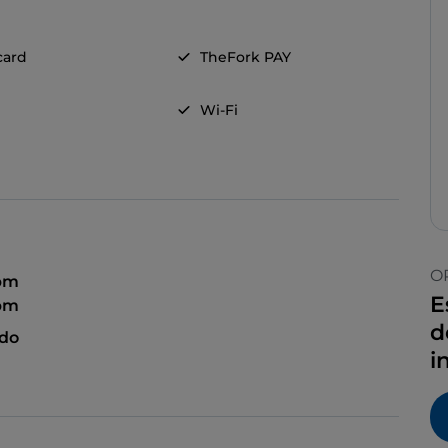
card
TheFork PAY
Wi-Fi
O
 pm
E
 pm
d
ado
i