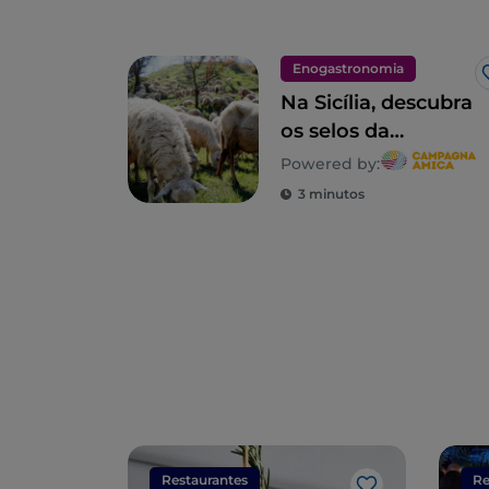
Enogastronomia
Na Sicília, descubra
os selos da
biodiversidade
Powered by:
rural
3 minutos
Restaurantes
Re