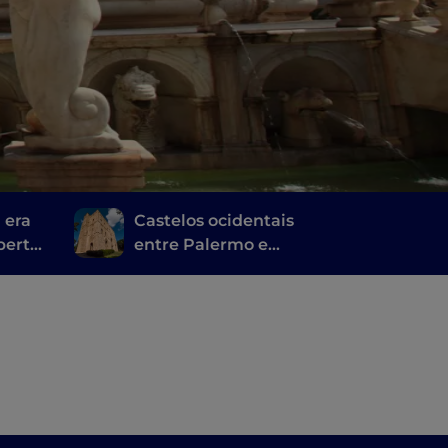
 era
Castelos ocidentais
berta
entre Palermo e
nos
Trapani