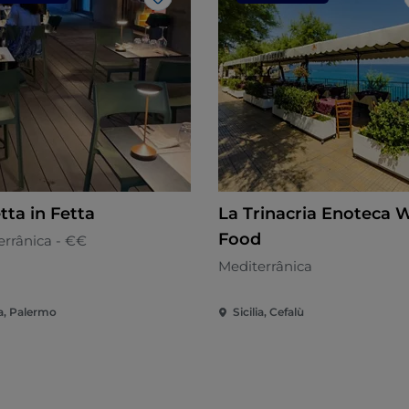
Gosto
tta in Fetta
La Trinacria Enoteca 
Food
errânica - €€
Mediterrânica
ia, Palermo
Sicilia, Cefalù