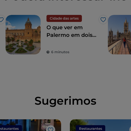
Cidade das artes
Gosto
Gosto
O que ver em
Palermo em dois
dias
6 minutos
Sugerimos
staurantes
Restaurantes