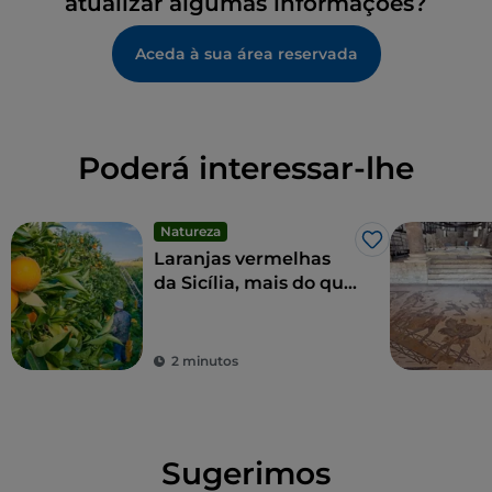
atualizar algumas informações?
Aceda à sua área reservada
Poderá interessar-lhe
Natureza
Gosto
Laranjas vermelhas
da Sicília, mais do que
um fruto, uma iguaria
2 minutos
Sugerimos