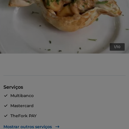
1/10
Serviços
Multibanco
Mastercard
TheFork PAY
UnionPay via TheFork PAY
Mostrar outros serviços