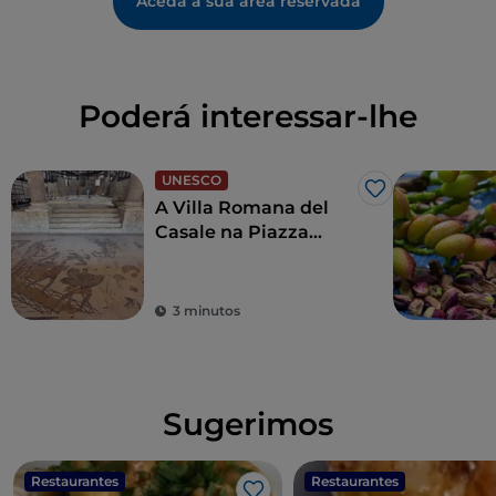
Aceda à sua área reservada
Poderá interessar-lhe
UNESCO
Gosto
A Villa Romana del
Casale na Piazza
Armerina
3 minutos
Sugerimos
Restaurantes
Restaurantes