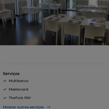
1/4
Serviços
Multibanco
Mastercard
TheFork PAY
UnionPay via TheFork PAY
Mostrar outros serviços