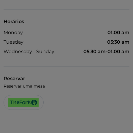
Visa
Acesso para pessoas com deficiência
Horários
Animais permitidos
Monday
01:00 am
Fala-se alemão
Tuesday
05:30 am
Fala-se inglês
Wednesday - Sunday
05:30 am-01:00 am
Wi-Fi
Reservar
Reservar uma mesa