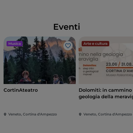
Il momento culminante della manifestazione
sarà la
cerimonia di proclamazione dei Premi
,
in programma
sabato 22 agosto 2026 alle ore
Eventi
18.00
presso l'Alexander Girardi Hall, quando il
pubblico potrà incontrare gli autori vincitori e
ascoltare le motivazioni ufficiali delle giurie.
Musica
Arte e cultura
Like
Una Montagna di Libri è un viaggio tra storie, idee e
paesaggi straordinari. Un appuntamento che unisce
cultura, emozione e bellezza, dove ogni incontro
un'esperienza da ricordare.
CortinAteatro
Dolomiti: in cammino 
geologia della meravi
Veneto, Cortina d'Ampezzo
Veneto, Cortina d'Ampezzo