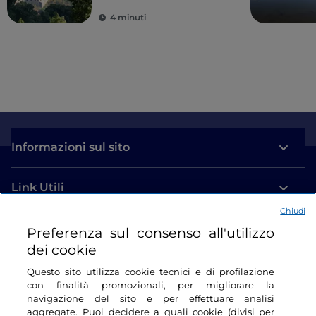
d’Aosta
4 minuti
Informazioni sul sito
Link Utili
Chiudi
Login
Preferenza sul consenso all'utilizzo
dei cookie
Restiamo in contatto
Questo sito utilizza cookie tecnici e di profilazione
con finalità promozionali, per migliorare la
navigazione del sito e per effettuare analisi
aggregate. Puoi decidere a quali cookie (divisi per