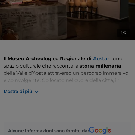
1/3
Il
Museo Archeologico Regionale di
Aosta
è uno
spazio culturale che racconta la
storia millenaria
della Valle d’Aosta attraverso un percorso immersivo
e coinvolgente. Collocato nel cuore della città, in
Piazza Roncas
, il museo è ospitato in un edificio che
Mostra di più
ha vissuto molte trasformazioni: da
residenza
nobiliare
a
convento
, poi
caserma
e infine sede
museale. Questa stratificazione storica si riflette
anche nell’allestimento, che accompagna il visitatore
in un viaggio attraverso le epoche.
Alcune informazioni sono fornite da: