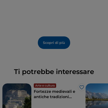
rendendo il MAR un punto di partenza ideale per
esplorare il
patrimonio storico
di Aosta.
Scopri di più
Ti potrebbe interessare
Arte e cultura
Like
Fortezze medievali e
antiche tradizioni
sulle vette più alte
d’Europa: è la Valle