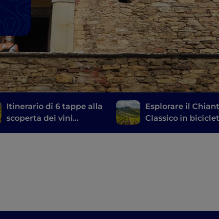
Itinerario di 6 tappe alla
Esplorare il Chiant
scoperta dei vini
Classico in biciclet
toscani, dal Brunello di
un itinerario tra le
Montalcino al Chianti
cantine