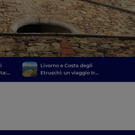
i
Livorno e Costa degli
ta:
Etruschi: un viaggio tra
storia, vino e buona
tavola