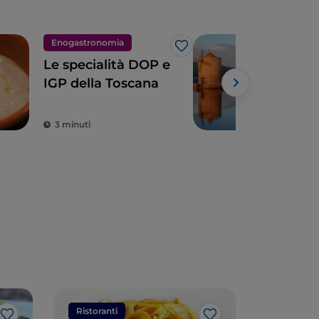
Enogastronomia
Nat
Like
Le specialità DOP e
La 
IGP della Toscana
Orb
3 minuti
2 m
Ristoranti
Ristorant