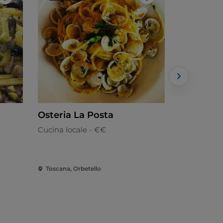
Like
Like
Osteria La Posta
L'Osteria
Cucina locale - €€
Cucina loca
Toscana, Orbetello
Toscana, Or