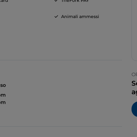
card
TheFork PAY
Animali ammessi
O
S
so
a
 pm
 pm