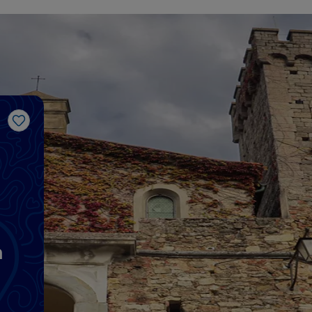
Like
a