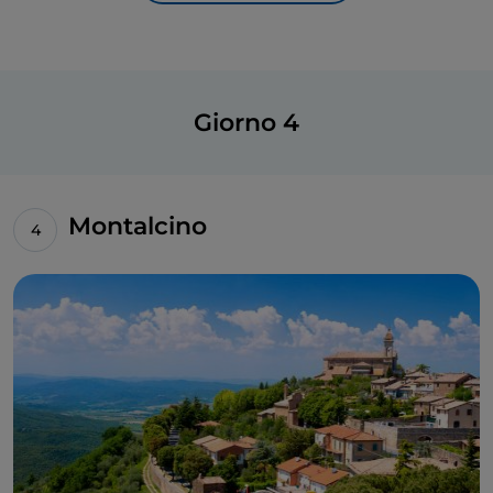
In frazione Pievasciata si può visitare, invece, il
Parco
sculture del Chianti
, che accoglie 27 installazioni
d’arte contemporanea
en plein air
lungo un circuito
di 1,5 chilometri circa. Le opere, realizzate da artisti
Giorno 4
provenienti da tutto il mondo, celebrano la fusione
fra arte e natura: perché, come Ian spiega a Lucy, su
queste colline c’è da sempre una grande tradizione
artistica.
Montalcino