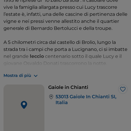
1995 le riprese di “
Io ballo da sola”
. Il casolare dove
vive la famiglia allargata presso cui Lucy trascorre
l’estate è, infatti, una delle cascine di pertinenza delle
vigne e nei pressi venne allestito anche il quartier
generale di Bernardo Bertolucci e della troupe.
A 5 chilometri circa dal castello di Brolio, lungo la
strada tra i campi che porta a Lucignano, ci si imbatte
nel grande
leccio
centenario sotto il quale Lucy e il
giovane Osvaldo Donati trascorrono la notte.
Diversamente da quanto appare nel film, l’albero
Mostra di più
sorge a ridosso della strada ed è in realtà formato da
due alberi cresciuti con le radici intrecciate.
Gaiole in Chianti
Il castello di Brolio è uno dei numerosi castelli e
Lik
53013 Gaiole In Chianti SI,
borghi fortificati che punteggiano il territorio di
Italia
Gaiole, collegati da itinerari turistici come la
Strada
dei Castelli
, che ricalca in buona parte la provinciale
48 Chiantigiana. A pochi chilometri da Gaiole, offre
scorci affascinanti anche il borgo fortificato di