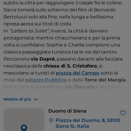
subito la città per raggiungere il casale fra le colline:
Siena tornerà sullo schermo del film di Bernardo
Bertolucci solo alla fine, nella lunga e bellissima
ripresa aerea sui titoli di coda.
In
“Letters to Juliet”
, invece, la città è davvero
protagonista: mentre chiacchierano e per la prima
volta si confidano, Sophie e Charlie compiono una
classica passeggiata turistica tra le vie del centro.
Percorrono
via Dupré
, passano davanti alla facciata
neoclassica della
chiesa di S. Cristoforo
, si
mescolano ai turisti di
piazza del Campo
sotto la
mole del
palazzo Pubblico
e della
Torre del Mangia
,
imboccano la panoramica
via Diacceto
e sbucano,
infine, in
piazza S. Giovanni
, alle spalle del
Duomo
,
Mostra di più
dove mangiano un cono gelato seduti a un tavolino.
Con i suoi colori caldi e avvolgenti e con i suoi ritmi
Duomo di Siena
sereni, Siena funziona quasi da balsamo sugli animi
Lik
Piazza del Duomo, 8, 53100
dei due giovani, che mettono da parte le
Siena SI, Italia
schermaglie e scoprono di piacersi.