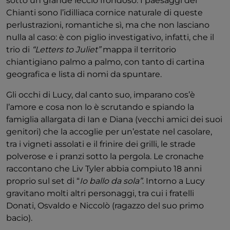
sotto un grande leccio frondoso. I paesaggi del
Chianti sono l’idilliaca cornice naturale di queste
perlustrazioni, romantiche sì, ma che non lasciano
nulla al caso: è con piglio investigativo, infatti, che il
trio di
“Letters to Juliet”
mappa il territorio
chiantigiano palmo a palmo, con tanto di cartina
geografica e lista di nomi da spuntare.
Gli occhi di Lucy, dal canto suo, imparano cos’è
l’amore e cosa non lo è scrutando e spiando la
famiglia allargata di Ian e Diana (vecchi amici dei suoi
genitori) che la accoglie per un’estate nel casolare,
tra i vigneti assolati e il frinire dei grilli, le strade
polverose e i pranzi sotto la pergola. Le cronache
raccontano che Liv Tyler abbia compiuto 18 anni
proprio sul set di “
Io ballo da sola”
. Intorno a Lucy
gravitano molti altri personaggi, tra cui i fratelli
Donati, Osvaldo e Niccolò (ragazzo del suo primo
bacio).