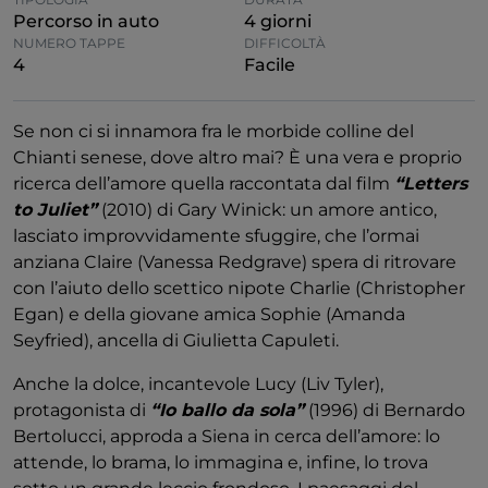
Percorso in auto
4 giorni
NUMERO TAPPE
DIFFICOLTÀ
4
Facile
Se non ci si innamora fra le morbide colline del
Chianti senese, dove altro mai? È una vera e proprio
ricerca dell’amore quella raccontata dal film
“Letters
to Juliet”
(2010) di Gary Winick: un amore antico,
lasciato improvvidamente sfuggire, che l’ormai
anziana Claire (Vanessa Redgrave) spera di ritrovare
con l’aiuto dello scettico nipote Charlie (Christopher
Egan) e della giovane amica Sophie (Amanda
Seyfried), ancella di Giulietta Capuleti.
Anche la dolce, incantevole Lucy (Liv Tyler),
protagonista di
“Io ballo da sola”
(1996) di Bernardo
Bertolucci, approda a Siena in cerca dell’amore: lo
attende, lo brama, lo immagina e, infine, lo trova