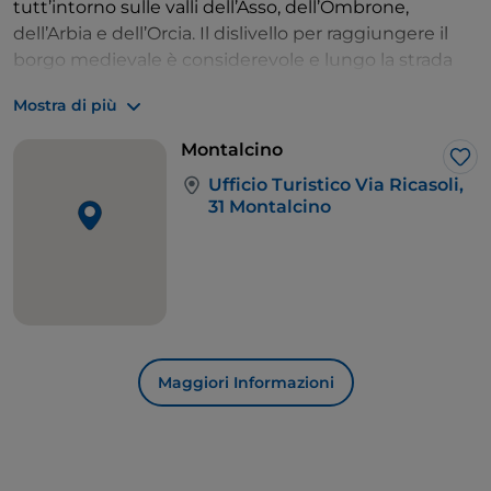
tutt’intorno sulle valli dell’Asso, dell’Ombrone,
dell’Arbia e dell’Orcia. Il dislivello per raggiungere il
borgo medievale è considerevole e lungo la strada
non si può non pensare ai ciclisti che partecipano alla
Mostra di più
corsa ciclistica “vintage” dell’Eroica, alti sui pedali per
vincere le pendenze del 15% e le curve a gomito che
Montalcino
portano al traguardo. La ricompensa sono le
Lik
Ufficio Turistico Via Ricasoli,
atmosfere medievali del borgo e l’immancabile
31 Montalcino
bicchiere di Brunello.
Maggiori Informazioni