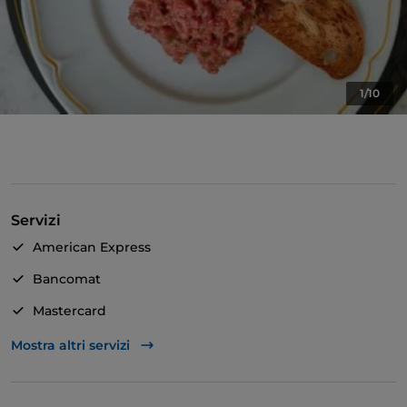
1/10
Servizi
American Express
Bancomat
Mastercard
TheFork PAY
Mostra altri servizi
Unionpay via TheFork PAY
Visa