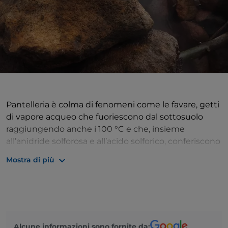
Pantelleria è colma di fenomeni come le favare, getti
di vapore acqueo che fuoriescono dal sottosuolo
raggiungendo anche i 100 °C e che, insieme
all’anidride solforosa e all’acido solforico, conferiscono
alle rocce un colore rossastro. La più importante è
Mostra di più
sicuramente la Favara Grande.
Alcune informazioni sono fornite da: