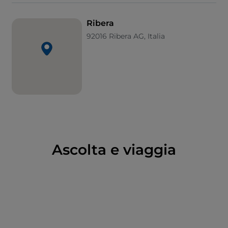
Verdura e Magazzolo, in incontro di acque che crea
paesaggi incantevoli.
Ribera
92016 Ribera AG, Italia
Ascolta e viaggia