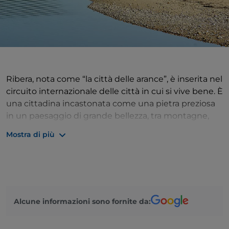
Ribera, nota come “la città delle arance”, è inserita nel
circuito internazionale delle città in cui si vive bene. È
una cittadina incastonata come una pietra preziosa
in un paesaggio di grande bellezza, tra montagne,
fiumi e mare. Qui nacque lo statista Francesco Crispi
Mostra di più
– è visitabile la sua casa natale – e molti sono gli
edifici di pregio architettonico e artistico da vedere,
ma il cuore della città è nei suoi elementi naturali, in
particolare nel suo mare, limpido, di un blu
indimenticabile, in cui immergersi e da guardare
Alcune informazioni sono fornite da:
passeggiando sul lungomare, la sera, quando
l’atmosfera si fa lieve e mille luci si accendono lungo
la costa. Da vedere, infine, le foci dei fiumi Platani,