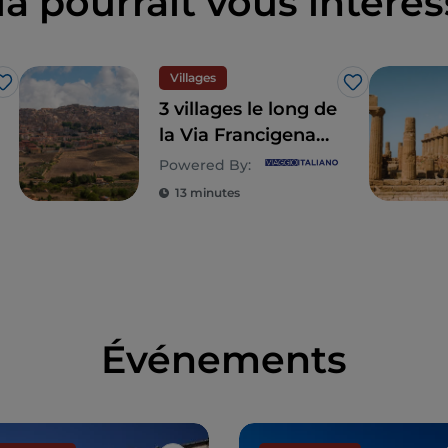
la pourrait vous intéres
Villages
J’aime
J’aime
3 villages le long de
la Via Francigena
en Sicile
Powered By:
13 minutes
Événements