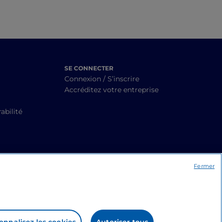
SE CONNECTER
Connexion / S’inscrire
Accréditez votre entreprise
abilité
Fermer
onnalisez les cookies
Autoriser tous