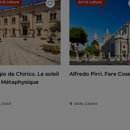
t et culture
Art et culture
J’aime
io de Chirico. Le soleil
Alfredo Pirri. Fare Cos
a Métaphysique
, Scicli
Sicile, Catane