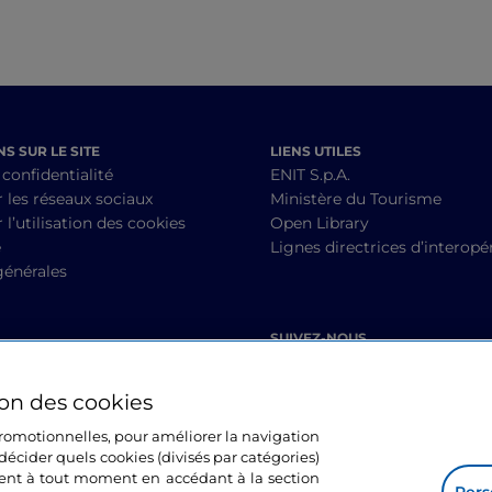
S SUR LE SITE
LIENS UTILES
 confidentialité
ENIT S.p.A.
r les réseaux sociaux
Ministère du Tourisme
 l’utilisation des cookies
Open Library
é
Lignes directrices d’interopér
générales
SUIVEZ-NOUS
ion des cookies
 promotionnelles, pour améliorer la navigation
décider quels cookies (divisés par catégories)
ment à tout moment en accédant à la section
Pers