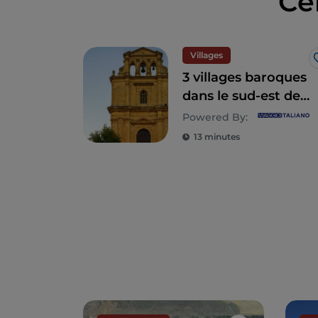
Ce
Villages
3 villages baroques
dans le sud-est de
la Sicile
Powered By:
13 minutes