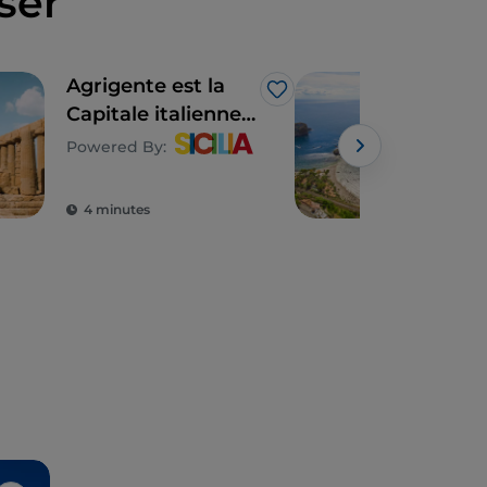
ser
Agrigente est la
Art 
J’aime
Capitale italienne
La S
de la culture 2025
l'ét
Powered By:
cult
l'ar
4 minutes
5 m