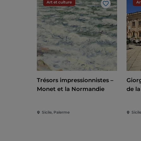
Art et culture
Ar
J’aime
Trésors impressionnistes –
Giorg
Monet et la Normandie
de l
Sicile, Palerme
Sicile