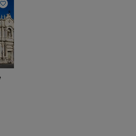
J’aime
e