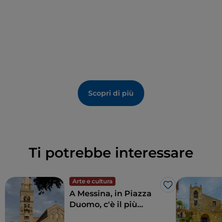
L’acclamato film “Il Postino” del 1994 fu girato in gran
parte a
Pollara
, una frazione di Malfa che si trova sul
versante ovest del Monte dei Porri. La piccola località
sorge in una caldera vulcanica a picco sul mare, ed i
suoi inconfondibili panorami hanno accompagnato
Massimo Troisi nel suo ultimo ruolo da attore nei
panni del Postino Mario Ruoppolo.
Scopri di più
Ti potrebbe interessare
Arte e cultura
Like
A Messina, in Piazza
Duomo, c'è il più
grande e complesso