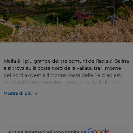
Malfa è il più grande dei tre comuni dell’isola di Salina
e si trova sulla costa nord della vallata, tra il monte
dei Porri a ovest e il Monte Fossa delle Felci ad est.
Una tradizione narra che l’insediamento fu fondato
da
profughi amalfitani
nel XII secolo, da qui il nome
Mostra di più
di Malfa. Un’altra versione vuole che l’origine del
nome sia da trovarsi nell’antica
lingua araba
, in cui
Marfa significa “porto, ancoraggio”.
Origini del nome a parte, Malfa è un delizioso borgo
marinaro incastonato tra il verde delle montagne e
Alcune informazioni sono fornite da: