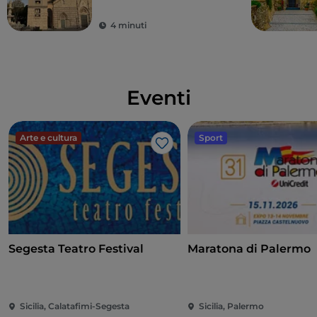
orologio astronomico
del mondo
4 minuti
Eventi
Arte e cultura
Sport
Like
Segesta Teatro Festival
Maratona di Palermo
Sicilia, Calatafimi-Segesta
Sicilia, Palermo