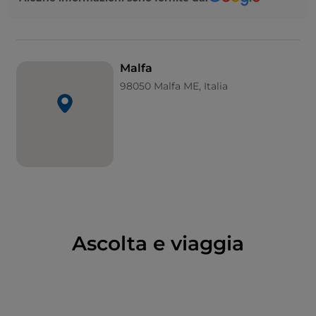
l’azzurro del mare, che offre scorci panoramici unici e
numerose opportunità per rilassarsi sul litorale o
avventurarsi in trekking di varia difficoltà sulle vicine
montagne.
Malfa
98050 Malfa ME, Italia
La principale spiaggia cittadina è quella dello
Scario
di Salina
, una caletta di ciottoli protetta dal basso
promontorio di Punta di Scario, una volta scalo di
velieri.
Il centro abitato è caratterizzato da basse abitazioni
circondate dal verde. Merita certamente una visita la
settecentesca
chiesa parrocchiale di S. Lorenzo
Martire
, dedicata al patrono di Malfa e principale
edificio sacro del paese. La piccola e sobria
chiesa
Ascolta e viaggia
dell’Immacolata
risale alla prima metà del secolo
scorso e si affaccia su piazza Rosa dei Venti, una
spaziosa terrazza da cui si apre un ampio panorama
su mare e montagne.