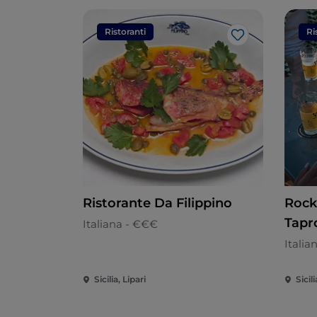
Ristoranti
Ri
Like
Ristorante Da Filippino
Rock
Tap
Italiana - €€€
Italia
Sicilia, Lipari
Sicil