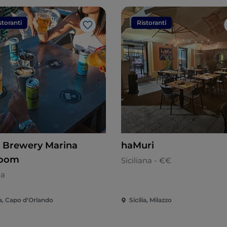
storanti
Ristoranti
Like
 Brewery Marina
haMuri
room
Siciliana - €€
na
ia, Capo d'Orlando
Sicilia, Milazzo