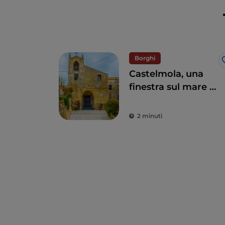
Borghi
Castelmola, una
finestra sul mare a
due passi da
Taormina
2 minuti