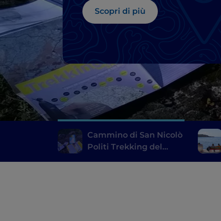
Scopri di più
Cammino di San Nicolò
Politi Trekking del
Santo