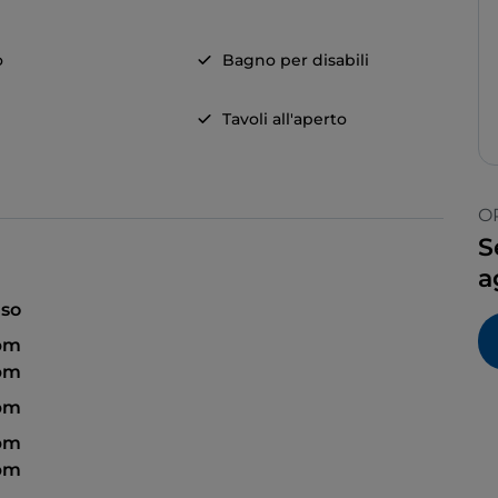
o
Bagno per disabili
Tavoli all'aperto
O
S
a
so
 pm
 pm
 pm
 pm
 pm