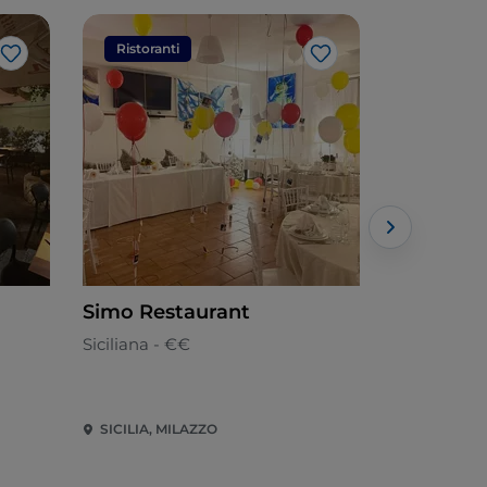
Ristoranti
Ristorant
Like
Like
Simo Restaurant
MURAUTO
Siciliana - €€
Cucina di p
SICILIA, MILAZZO
Sicilia, Pira