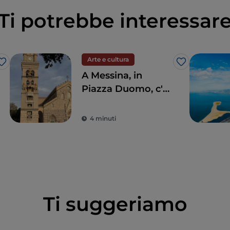
Ti potrebbe interessar
Arte e cultura
Like
Like
A Messina, in
Piazza Duomo, c'è
il più grande e
complesso
4 minuti
orologio
astronomico del
mondo
Ti suggeriamo