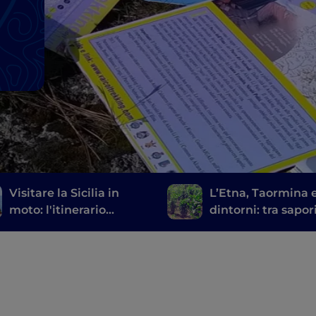
Visitare la Sicilia in
L’Etna, Taormina 
moto: l'itinerario
dintorni: tra sapor
consigliato
bellezza naturali 
artistiche