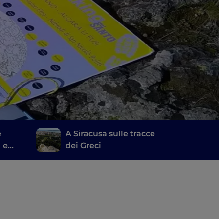
e
A Siracusa sulle tracce
i e
dei Greci
e