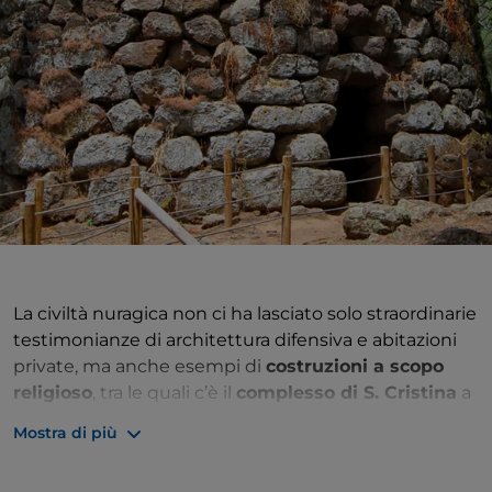
La civiltà nuragica non ci ha lasciato solo straordinarie
testimonianze di architettura difensiva e abitazioni
private, ma anche esempi di
costruzioni a scopo
religioso
, tra le quali c’è il
complesso di S. Cristina
a
Paulilatino. Si tratta di uno dei meglio conservati ed è
Mostra di più
possibile visitare il villaggio nuragico e il suo pozzo
sacro. Gli antichi abitanti dell’isola veneravano l’
acqua