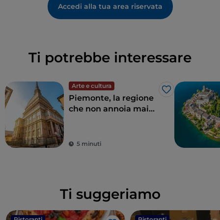
Accedi alla tua area riservata
Ti potrebbe interessare
Arte e cultura
Like
Piemonte, la regione
che non annoia mai
tra natura e storia
5 minuti
Ti suggeriamo
Ristoranti
Ristoranti