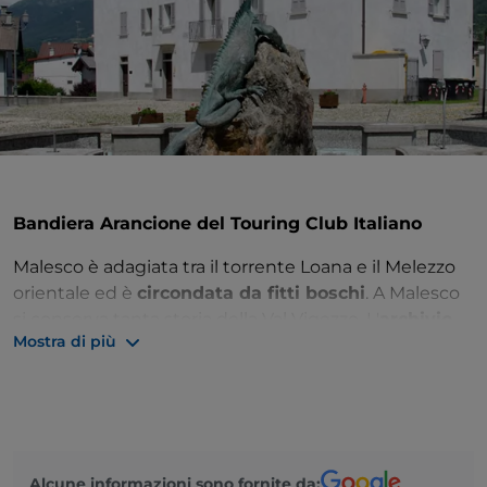
Bandiera Arancione del Touring Club Italiano
Malesco è adagiata tra il torrente Loana e il Melezzo
orientale ed è ​
circondata da fitti boschi
​. A Malesco
si conserva tanta storia della Val Vigezzo. L'​
archivio
Mostra di più
comunale
​ conserva importanti pergamene (XIII-XIV
secolo) che documentano la colonizzazione della Val
Grande. Il ​
monumento allo Spazzacamino
​ ricorda
Fausto Cappini, giovane «rüsca» morto a 14 anni
mentre puliva il camino di un palazzo nel milanese.
Alcune informazioni sono fornite da: