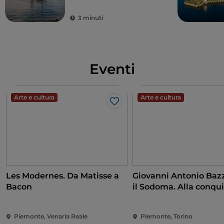
Francigena
piemontese
3 minuti
Eventi
Arte e cultura
Arte e cultura
Like
Les Modernes. Da Matisse a
Giovanni Antonio Bazz
Bacon
il Sodoma. Alla conqui
Rinascimento
Piemonte, Venaria Reale
Piemonte, Torino