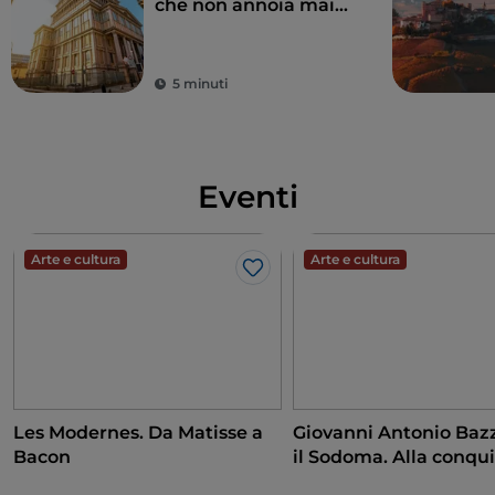
che non annoia mai
tra natura e storia
5 minuti
Eventi
Arte e cultura
Arte e cultura
Like
Les Modernes. Da Matisse a
Giovanni Antonio Bazz
Bacon
il Sodoma. Alla conqui
Rinascimento