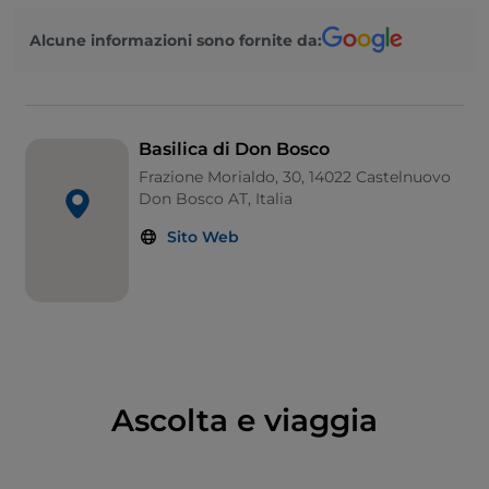
abitazione.
Alcune informazioni sono fornite da:
La Basilica è composta da due chiese sovrapposte. La
prima pietra è stata benedetta l’11 giugno 1961 e fu
aperta al culto la sola chiesa inferiore nel 1965, con
una capienza di 700 posti.
Basilica di Don Bosco
Frazione Morialdo, 30, 14022 Castelnuovo
Don Bosco AT, Italia
Sito Web
Ascolta e viaggia