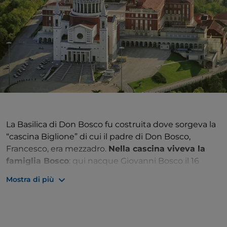
La Basilica di Don Bosco fu costruita dove sorgeva la
“cascina Biglione” di cui il padre di Don Bosco,
Francesco, era mezzadro.
Nella cascina viveva la
famiglia Bosco
: qui nacque Giovanni Bosco il 16
agosto 1815. Papà Francesco morì quando Giovanni
Mostra di più
non aveva ancora due anni;
mamma Margherita
(di
29 anni) si trasferì, con i tre figli e la suocera
semiparalizzata, in una tettoia acquistata dal padre
qualche mese prima di morire e ristrutturata ad