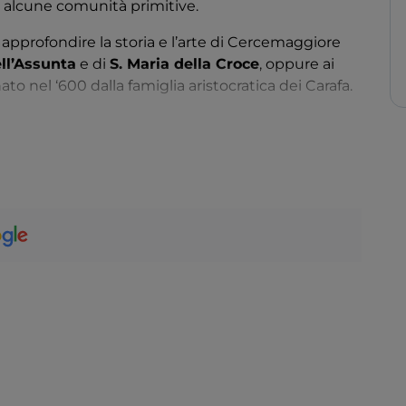
 alcune comunità primitive.
approfondire la storia e l’arte di Cercemaggiore
ll’Assunta
e di
S. Maria della Croce
, oppure ai
to nel ‘600 dalla famiglia aristocratica dei Carafa.
completa senza una visita al
santuario di S. Maria
isitati del Molise.