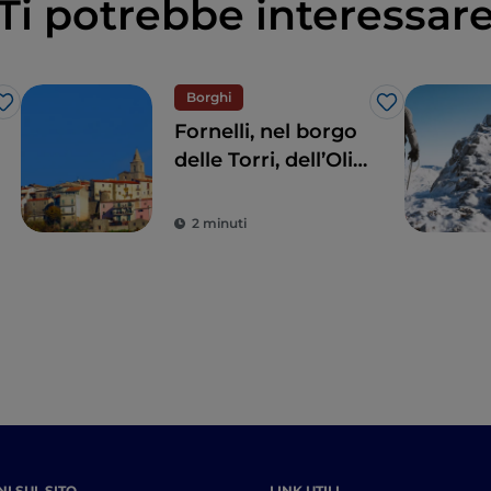
Ti potrebbe interessar
Borghi
Like
Like
Fornelli, nel borgo
delle Torri, dell’Olio
e della bellezza
2 minuti
I SUL SITO
LINK UTILI