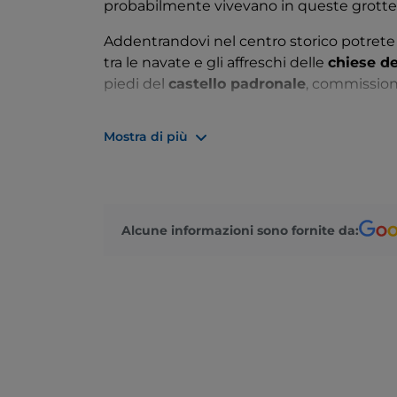
probabilmente vivevano in queste grotte
Addentrandovi nel centro storico potrete 
tra le navate e gli affreschi delle
chiese de
piedi del
castello padronale
, commissiona
Una giornata a Cercemaggiore non è poi 
Mostra di più
della Libera
, tra i complessi religiosi più v
Alcune informazioni sono fornite da: