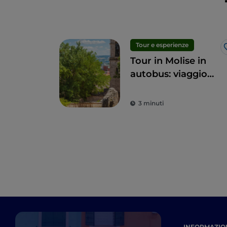
Tour e esperienze
Tour in Molise in
autobus: viaggio
green tra le
meraviglie della
3 minuti
regione
INFORMAZION