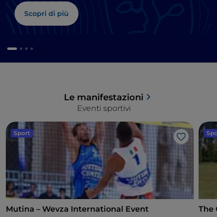
Scopri di più
Le manifestazioni
Eventi sportivi
Sport
Spo
Like
Mutina – Wevza International Event
The 