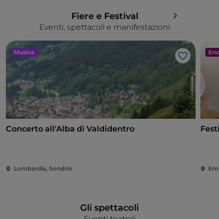
Fiere e Festival
Eventi, spettacoli e manifestazioni
Musica
Eno
Like
Concerto all'Alba di Valdidentro
Fest
Lombardia, Sondrio
Emi
Gli spettacoli
Eventi teatrali