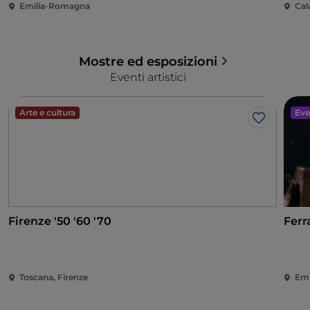
Emilia-Romagna
Cal
Mostre ed esposizioni
Eventi artistici
Arte e cultura
Eve
Like
Firenze '50 '60 '70
Ferr
Toscana, Firenze
Emi