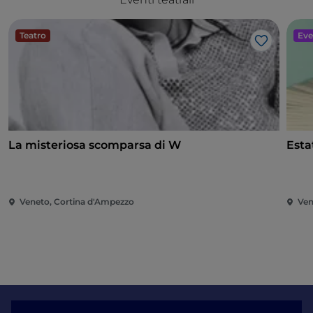
Teatro
Eve
Like
La misteriosa scomparsa di W
Esta
Veneto, Cortina d'Ampezzo
Ven