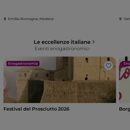
Emilia-Romagna, Modena
Ven
Le eccellenze italiane
Eventi enogastronomici
Enogastronomia
Eno
Like
Festival del Prosciutto 2026
Borg