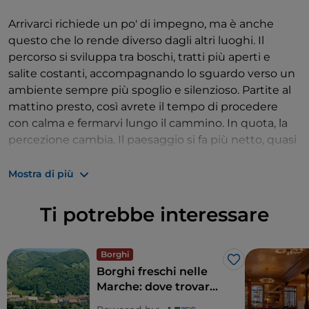
Arrivarci richiede un po' di impegno, ma è anche
questo che lo rende diverso dagli altri luoghi. Il
percorso si sviluppa tra boschi, tratti più aperti e
salite costanti, accompagnando lo sguardo verso un
ambiente sempre più spoglio e silenzioso. Partite al
mattino presto, così avrete il tempo di procedere
con calma e fermarvi lungo il cammino. In quota, la
percezione cambia. Il paesaggio si fa più netto, quasi
austero, e il lago appare all'improvviso, raccolto tra le
montagne. Qui il silenzio è parte dell'esperienza:
Mostra di più
fermatevi qualche minuto, lasciate che lo sguardo si
abitui e osservate come la luce modifica i contorni
Ti potrebbe interessare
dell'acqua e della roccia.
Intorno a questo luogo si muovono anche storie e
Borghi
Like
leggende. Secondo la tradizione, nelle sue acque
Borghi freschi nelle
sarebbe stato trascinato il corpo di Ponzio Pilato, e
Marche: dove trovare
ancora oggi il lago conserva un'aura che lo rende
l'ombra lontano dalla