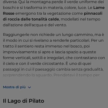
diversa. Qui la montagna perde il verde uniforme dei
boschi e si trasforma in materia, colore, luce. Le
Lame
Rosse
emergono tra la vegetazione come
pinnacoli
di roccia dalle tonalità calde
, modellati nel tempo
dall'azione dell'acqua e del vento.
Raggiungerle non richiede un lungo cammino, ma è
il modo in cui si rivelano a renderle particolari. Per un
tratto il sentiero resta immerso nel bosco, poi
improvvisamente si apre e lascia spazio a queste
forme verticali, sottili e irregolari, che contrastano con
il cielo e con il verde circostante. È uno di quei
passaggi in cui il paesaggio cambia senza gradualità,
sorprendendo lo sguardo. Prendetevi il tempo per
osservare i dettagli. Le superfici della roccia, le
variazioni di colore, le ombre che si muovono
Mostra di più
durante la giornata rendono questo luogo diverso a
ogni ora. Non serve avvicinarsi troppo: anche a
Il Lago di Pilato
distanza, le Lame Rosse mantengono una presenza