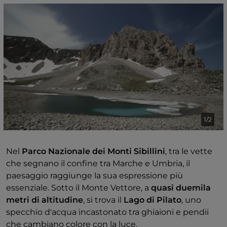
forte, quasi scenografica.
Se avete tempo, potete abbinare l'escursione a una
sosta al
Lago di Fiastra
, poco distante. Dopo i toni
caldi della roccia, il colore dell'acqua crea un
contrasto netto e restituisce un equilibrio diverso al
paesaggio: anche qui la natura si esprime
soprattutto nelle forme e nei colori, più che nelle
dimensioni.
1/2
Nel
Parco Nazionale dei Monti Sibillini
, tra le vette
che segnano il confine tra Marche e Umbria, il
paesaggio raggiunge la sua espressione più
essenziale. Sotto il Monte Vettore, a
quasi duemila
metri di altitudine
, si trova il
Lago di Pilato
, uno
specchio d'acqua incastonato tra ghiaioni e pendii
che cambiano colore con la luce.