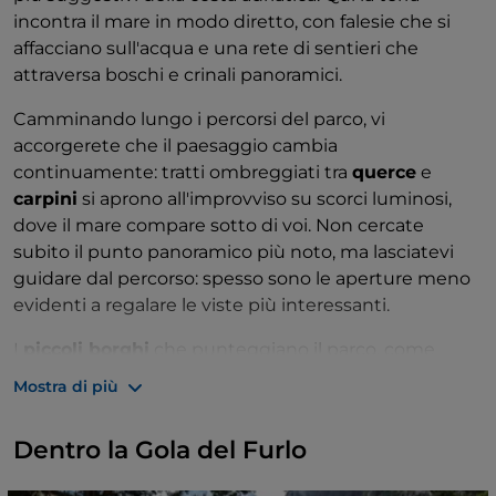
incontra il mare in modo diretto, con falesie che si
affacciano sull'acqua e una rete di sentieri che
attraversa boschi e crinali panoramici.
Camminando lungo i percorsi del parco, vi
accorgerete che il paesaggio cambia
continuamente: tratti ombreggiati tra
querce
e
carpini
si aprono all'improvviso su scorci luminosi,
dove il mare compare sotto di voi. Non cercate
subito il punto panoramico più noto, ma lasciatevi
guidare dal percorso: spesso sono le aperture meno
evidenti a regalare le viste più interessanti.
I
piccoli borghi
che punteggiano il parco, come
Casteldimezzo
e
Fiorenzuola di Focara
, invitano a
Mostra di più
rallentare. Attraversateli senza fretta, seguendo le vie
più silenziose fino ai margini affacciati sulla costa.
Dentro la Gola del Furlo
Nelle giornate limpide, lo sguardo si allunga lungo
l'Adriatico, mentre sopra di voi è facile osservare il