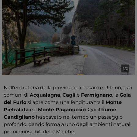
passaggio dei rapaci in migrazione.
Se avete tempo, potete scendere verso la spiaggia
lungo uno dei sentieri che attraversano la falesia. La
discesa è breve ma richiede attenzione in alcuni
tratti: affrontatela con calma, sapendo che la risalita vi
chiederà un po' più di energia. È questo equilibrio tra
movimento e pausa a rendere il Monte San Bartolo
un luogo da vivere con il giusto ritmo.
1/2
Nell'entroterra della provincia di Pesaro e Urbino, tra i
comuni di
Acqualagna
,
Cagli
e
Fermignano
, la
Gola
del Furlo
si apre come una fenditura tra il
Monte
Pietralata
e il
Monte Paganuccio
. Qui il
fiume
Candigliano
ha scavato nel tempo un passaggio
profondo, dando forma a uno degli ambienti naturali
più riconoscibili delle Marche.