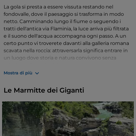
La gola si presta a essere vissuta restando nel
fondovalle, dove il paesaggio si trasforma in modo
netto. Camminando lungo il fiume o seguendo i
tratti dell'antica via Flaminia, la luce arriva più filtrata
e il suono dell'acqua accompagna ogni passo. A un
certo punto vi troverete davanti alla galleria romana
scavata nella roccia: attraversarla significa entrare in
un luogo dove storia e natura convivono senza
soluzione di continuità.
Mostra di più
Soffermatevi sui dettagli: le stratificazioni della roccia,
i riflessi del fiume e i movimenti tra le pareti
Le Marmitte dei Giganti
raccontano più di una visione d'insieme. Alzando lo
sguardo, con un po' di fortuna, potreste anche
scorgere il volo dei rapaci: la gola è uno dei luoghi
dove l'
aquila reale
nidifica e non è raro vederla
planare lungo i versanti più impervi. Godetevi la
passeggiata senza fretta: il luogo stesso vi invita a
rallentare e ad adattare il passo al paesaggio. Più che