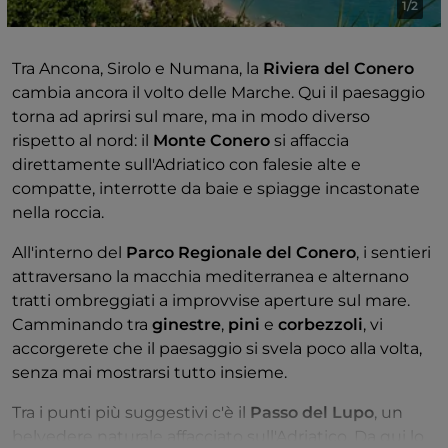
1/2
Tra Ancona, Sirolo e Numana, la
Riviera del Conero
cambia ancora il volto delle Marche. Qui il paesaggio
torna ad aprirsi sul mare, ma in modo diverso
rispetto al nord: il
Monte Conero
si affaccia
direttamente sull'Adriatico con falesie alte e
compatte, interrotte da baie e spiagge incastonate
nella roccia.
All'interno del
Parco Regionale del Conero
, i sentieri
attraversano la macchia mediterranea e alternano
tratti ombreggiati a improvvise aperture sul mare.
Camminando tra
ginestre
,
pini
e
corbezzoli
, vi
accorgerete che il paesaggio si svela poco alla volta,
senza mai mostrarsi tutto insieme.
Tra i punti più suggestivi c'è il
Passo del Lupo
, un
belvedere naturale affacciato sull'Adriatico. Da qui lo