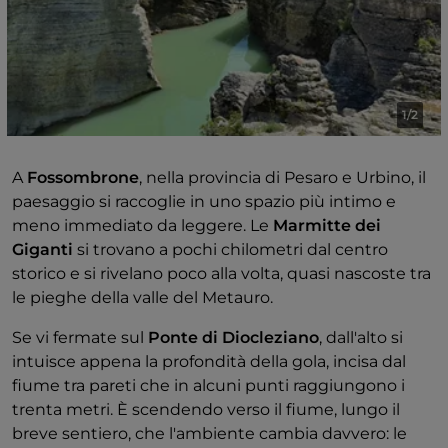
attraversarla, la Gola del Furlo si lascia osservare,
seguendo il ritmo dell'acqua e della roccia.
1/2
A
Fossombrone
, nella provincia di Pesaro e Urbino, il
paesaggio si raccoglie in uno spazio più intimo e
meno immediato da leggere. Le
Marmitte dei
Giganti
si trovano a pochi chilometri dal centro
storico e si rivelano poco alla volta, quasi nascoste tra
le pieghe della valle del Metauro.
Se vi fermate sul
Ponte di Diocleziano
, dall'alto si
intuisce appena la profondità della gola, incisa dal
fiume tra pareti che in alcuni punti raggiungono i
trenta metri. È scendendo verso il fiume, lungo il
breve sentiero, che l'ambiente cambia davvero: le