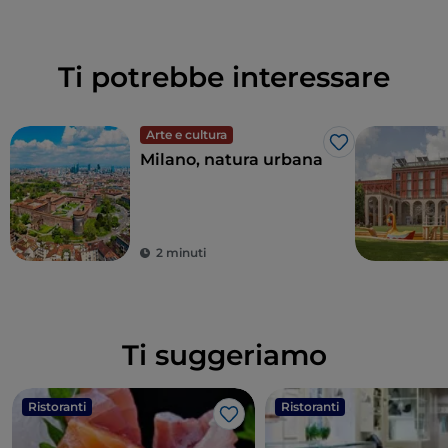
Ti potrebbe interessare
Arte e cultura
Like
Milano, natura urbana
2 minuti
Ti suggeriamo
Ristoranti
Ristoranti
Like