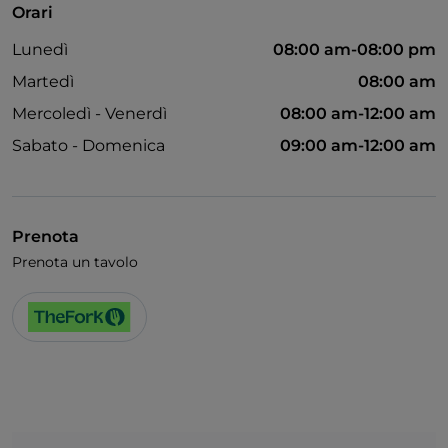
Orari
Accesso disabili
Lunedì
08:00 am-08:00 pm
Animali ammessi
Martedì
08:00 am
Si parla inglese
Mercoledì - Venerdì
08:00 am-12:00 am
Si parla francese
Sabato - Domenica
09:00 am-12:00 am
Wi-Fi
Prenota
Prenota un tavolo