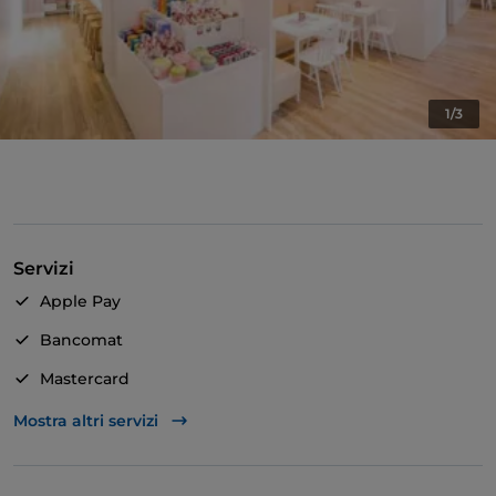
1/3
Servizi
Apple Pay
Bancomat
Mastercard
TheFork PAY
Mostra altri servizi
Unionpay via TheFork PAY
Visa