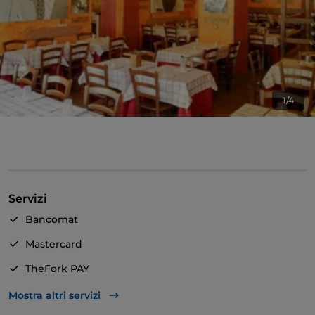
1/4
Servizi
Bancomat
Mastercard
TheFork PAY
Unionpay via TheFork PAY
Mostra altri servizi