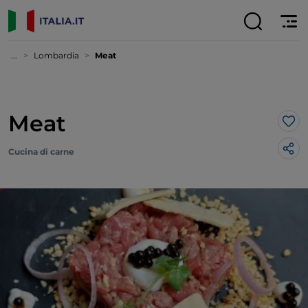
...
Lombardia
Meat
Meat
Lik
Cucina di carne