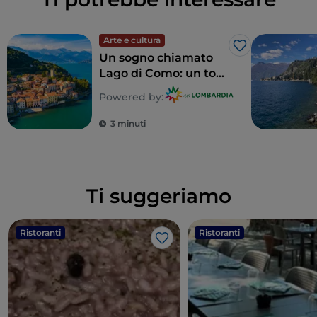
Arte e cultura
Like
Un sogno chiamato
Lago di Como: un tour
alla scoperta di 5 ville
Powered by:
indimenticabili
3 minuti
Ti suggeriamo
Ristoranti
Ristoranti
Like