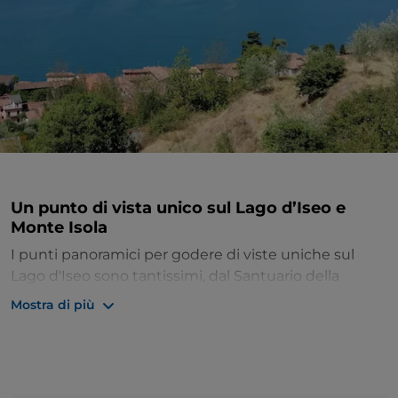
Un punto di vista unico sul Lago d’Iseo e
Monte Isola
I punti panoramici per godere di viste uniche sul
Lago d'Iseo sono tantissimi, dal Santuario della
Madonna della Ceriola al Monte Guglielmo. Ma ce n'è
Mostra di più
uno particolarmente suggestivo: la
Panchina
Gigante sull'Antica Strada Valeriana
, una grande
panchina verde affacciata sullo specchio d’acqua che
fa parte del
Big Bench Community Project
, un